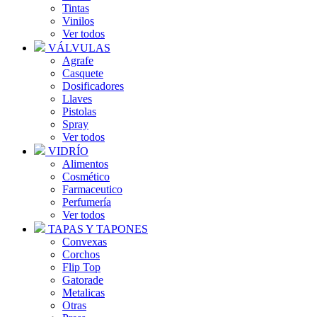
Tintas
Vinilos
Ver todos
VÁLVULAS
Agrafe
Casquete
Dosificadores
Llaves
Pistolas
Spray
Ver todos
VIDRÍO
Alimentos
Cosmético
Farmaceutico
Perfumería
Ver todos
TAPAS Y TAPONES
Convexas
Corchos
Flip Top
Gatorade
Metalicas
Otras