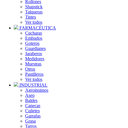
Rollones
Shapstick
Talqueras
Tintes
Ver todos
FARMACÉUTICA
Cucharas
Embudos
Goteros
Guardianes
Jaraberos
Medidores
Muestras
Otros
Pastilleros
Ver todos
INDUSTRIAL
Agroinsimos
Aseo
Baldes
Canecas
Cuñetes
Garrafas
Grasa
Tarros