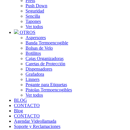
Press
Push Down
Seguridad
Sencilla
Tapones
Ver todos
OTROS
Aspersores
Banda Termoencogible
Bolsas de Velo
Botilitos
Cajas Organizadoras
Caretas de Protección
Dispensadores
Grafadora
Linners
Pegante para Etiquetas
Pistolas Termoencogibles
Ver todos
BLOG
CONTACTO
Blog
CONTACTO
Agendar Videollamada
Soporte y Reclamaciones