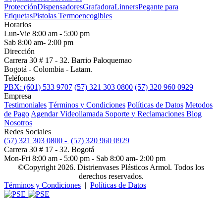
Protección
Dispensadores
Grafadora
Linners
Pegante para
Etiquetas
Pistolas Termoencogibles
Horarios
Lun-Vie 8:00 am - 5:00 pm
Sab 8:00 am- 2:00 pm
Dirección
Carrera 30 # 17 - 32. Barrio Paloquemao
Bogotá - Colombia - Latam.
Teléfonos
PBX: (601) 533 9707
(57) 321 303 0800
(57) 320 960 0929
Empresa
Testimoniales
Términos y Condiciones
Políticas de Datos
Metodos
de Pago
Agendar Videollamada
Soporte y Reclamaciones
Blog
Nosotros
Redes Sociales
(57) 321 303 0800 -
(57) 320 960 0929
Carrera 30 # 17 - 32. Bogotá
Mon-Fri 8:00 am - 5:00 pm - Sab 8:00 am- 2:00 pm
©Copyright 2026. Distrienvases Plásticos Armol. Todos los
derechos reservados.
Términos y Condiciones
|
Políticas de Datos