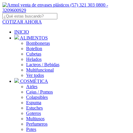
COTIZAR AHORA
INICIO
ALIMENTOS
Bomboneras
Botellon
Cubetas
Helados
Lacteos / Bebidas
Multifuncional
Ver todos
COSMÉTICA
Airles
Cajas / Pomos
Colapsibles
Espuma
Estuches
Goteros
Multiusos
Perfumeros
Potes