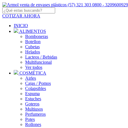
COTIZAR AHORA
INICIO
ALIMENTOS
Bomboneras
Botellon
Cubetas
Helados
Lacteos / Bebidas
Multifuncional
Ver todos
COSMÉTICA
Airles
Cajas / Pomos
Colapsibles
Espuma
Estuches
Goteros
Multiusos
Perfumeros
Potes
Rollones