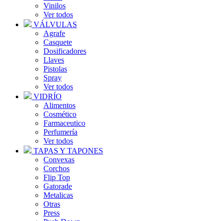
Vinilos
Ver todos
VÁLVULAS
Agrafe
Casquete
Dosificadores
Llaves
Pistolas
Spray
Ver todos
VIDRÍO
Alimentos
Cosmético
Farmaceutico
Perfumería
Ver todos
TAPAS Y TAPONES
Convexas
Corchos
Flip Top
Gatorade
Metalicas
Otras
Press