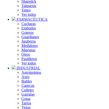
Shapstick
Talqueras
Tintes
Ver todos
FARMACÉUTICA
Cucharas
Embudos
Goteros
Guardianes
Jaraberos
Medidores
Muestras
Otros
Pastilleros
Ver todos
INDUSTRIAL
Agroinsimos
Aseo
Baldes
Canecas
Cuñetes
Garrafas
Grasa
Tarros
Tintas