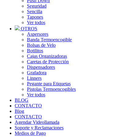
Push Down
Seguridad
Sencilla
Tapones
Ver todos
OTROS
Aspersores
Banda Termoencogible
Bolsas de Velo
Botilitos
Cajas Organizadoras
Caretas de Protección
Dispensadores
Grafadora
Linners
Pegante para Etiquetas
Pistolas Termoencogibles
Ver todos
BLOG
CONTACTO
Blog
CONTACTO
Agendar Videollamada
Soporte y Reclamaciones
Medios de Pago