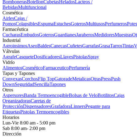
Bomboneras
Botellon
Cubetas
Helados
Lacteos /
Bebidas
Multifuncional
Cosmética
Airles
Cajas /
Pomos
Colapsibles
Espuma
Estuches
Goteros
Multiusos
Perfumeros
Pote
Farmacéutica
Cucharas
Embudos
Goteros
Guardianes
Jaraberos
Medidores
Muestras
Ot
Industrial
Agroinsimos
Aseo
Baldes
Canecas
Cuñetes
Garrafas
Grasa
Tarros
Tintas
V
Válvulas
Agrafe
Casquete
Dosificadores
Llaves
Pistolas
Spray
Vidrío
Alimentos
Cosmético
Farmaceutico
Perfumería
Tapas y Tapones
Convexas
Corchos
Flip Top
Gatorade
Metalicas
Otras
Press
Push
Down
Seguridad
Sencilla
Tapones
Otros
Aspersores
Banda Termoencogible
Bolsas de Velo
Botilitos
Cajas
Organizadoras
Caretas de
Protección
Dispensadores
Grafadora
Linners
Pegante para
Etiquetas
Pistolas Termoencogibles
Horarios
Lun-Vie 8:00 am - 5:00 pm
Sab 8:00 am- 2:00 pm
Dirección