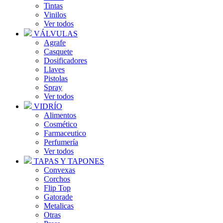
Tintas
Vinilos
Ver todos
VÁLVULAS
Agrafe
Casquete
Dosificadores
Llaves
Pistolas
Spray
Ver todos
VIDRÍO
Alimentos
Cosmético
Farmaceutico
Perfumería
Ver todos
TAPAS Y TAPONES
Convexas
Corchos
Flip Top
Gatorade
Metalicas
Otras