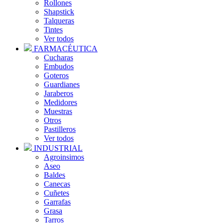
Rollones
Shapstick
Talqueras
Tintes
Ver todos
FARMACÉUTICA
Cucharas
Embudos
Goteros
Guardianes
Jaraberos
Medidores
Muestras
Otros
Pastilleros
Ver todos
INDUSTRIAL
Agroinsimos
Aseo
Baldes
Canecas
Cuñetes
Garrafas
Grasa
Tarros