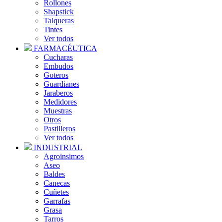
Rollones
Shapstick
Talqueras
Tintes
Ver todos
FARMACÉUTICA
Cucharas
Embudos
Goteros
Guardianes
Jaraberos
Medidores
Muestras
Otros
Pastilleros
Ver todos
INDUSTRIAL
Agroinsimos
Aseo
Baldes
Canecas
Cuñetes
Garrafas
Grasa
Tarros