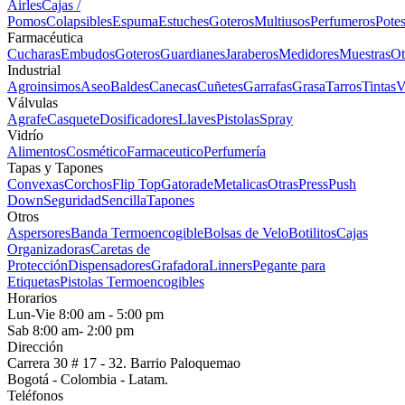
Airles
Cajas /
Pomos
Colapsibles
Espuma
Estuches
Goteros
Multiusos
Perfumeros
Pote
Farmacéutica
Cucharas
Embudos
Goteros
Guardianes
Jaraberos
Medidores
Muestras
Ot
Industrial
Agroinsimos
Aseo
Baldes
Canecas
Cuñetes
Garrafas
Grasa
Tarros
Tintas
V
Válvulas
Agrafe
Casquete
Dosificadores
Llaves
Pistolas
Spray
Vidrío
Alimentos
Cosmético
Farmaceutico
Perfumería
Tapas y Tapones
Convexas
Corchos
Flip Top
Gatorade
Metalicas
Otras
Press
Push
Down
Seguridad
Sencilla
Tapones
Otros
Aspersores
Banda Termoencogible
Bolsas de Velo
Botilitos
Cajas
Organizadoras
Caretas de
Protección
Dispensadores
Grafadora
Linners
Pegante para
Etiquetas
Pistolas Termoencogibles
Horarios
Lun-Vie 8:00 am - 5:00 pm
Sab 8:00 am- 2:00 pm
Dirección
Carrera 30 # 17 - 32. Barrio Paloquemao
Bogotá - Colombia - Latam.
Teléfonos