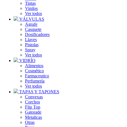
Tintas
Vinilos
Ver todos
VÁLVULAS
Agrafe
Casquete
Dosificadores
Llaves
Pistolas
Spray
Ver todos
VIDRÍO
Alimentos
Cosmético
Farmaceutico
Perfumería
Ver todos
TAPAS Y TAPONES
Convexas
Corchos
Flip Top
Gatorade
Metalicas
Otras