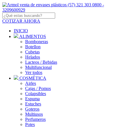
COTIZAR AHORA
INICIO
ALIMENTOS
Bomboneras
Botellon
Cubetas
Helados
Lacteos / Bebidas
Multifuncional
Ver todos
COSMÉTICA
Airles
Cajas / Pomos
Colapsibles
Espuma
Estuches
Goteros
Multiusos
Perfumeros
Potes