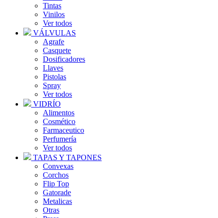
Tintas
Vinilos
Ver todos
VÁLVULAS
Agrafe
Casquete
Dosificadores
Llaves
Pistolas
Spray
Ver todos
VIDRÍO
Alimentos
Cosmético
Farmaceutico
Perfumería
Ver todos
TAPAS Y TAPONES
Convexas
Corchos
Flip Top
Gatorade
Metalicas
Otras