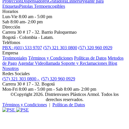
Protección
Dispensadores
Grafadora
Linners
Pegante para
Etiquetas
Pistolas Termoencogibles
Horarios
Lun-Vie 8:00 am - 5:00 pm
Sab 8:00 am- 2:00 pm
Dirección
Carrera 30 # 17 - 32. Barrio Paloquemao
Bogotá - Colombia - Latam.
Teléfonos
PBX: (601) 533 9707
(57) 321 303 0800
(57) 320 960 0929
Empresa
Testimoniales
Términos y Condiciones
Políticas de Datos
Metodos
de Pago
Agendar Videollamada
Soporte y Reclamaciones
Blog
Nosotros
Redes Sociales
(57) 321 303 0800 -
(57) 320 960 0929
Carrera 30 # 17 - 32. Bogotá
Mon-Fri 8:00 am - 5:00 pm - Sab 8:00 am- 2:00 pm
©Copyright 2026. Distrienvases Plásticos Armol. Todos los
derechos reservados.
Términos y Condiciones
|
Políticas de Datos