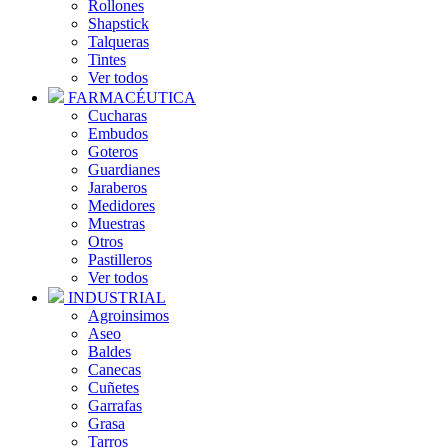
Rollones
Shapstick
Talqueras
Tintes
Ver todos
FARMACÉUTICA
Cucharas
Embudos
Goteros
Guardianes
Jaraberos
Medidores
Muestras
Otros
Pastilleros
Ver todos
INDUSTRIAL
Agroinsimos
Aseo
Baldes
Canecas
Cuñetes
Garrafas
Grasa
Tarros