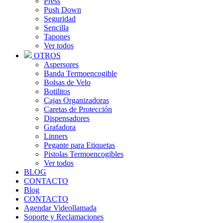
Press
Push Down
Seguridad
Sencilla
Tapones
Ver todos
OTROS
Aspersores
Banda Termoencogible
Bolsas de Velo
Botilitos
Cajas Organizadoras
Caretas de Protección
Dispensadores
Grafadora
Linners
Pegante para Etiquetas
Pistolas Termoencogibles
Ver todos
BLOG
CONTACTO
Blog
CONTACTO
Agendar Videollamada
Soporte y Reclamaciones