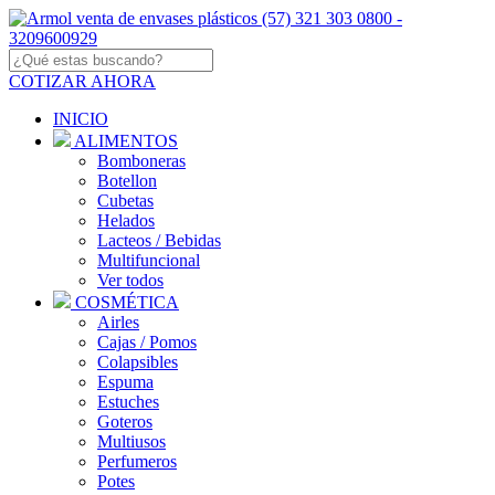
COTIZAR AHORA
INICIO
ALIMENTOS
Bomboneras
Botellon
Cubetas
Helados
Lacteos / Bebidas
Multifuncional
Ver todos
COSMÉTICA
Airles
Cajas / Pomos
Colapsibles
Espuma
Estuches
Goteros
Multiusos
Perfumeros
Potes