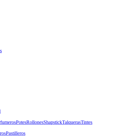
s
l
rfumeros
Potes
Rollones
Shapstick
Talqueras
Tintes
ros
Pastilleros