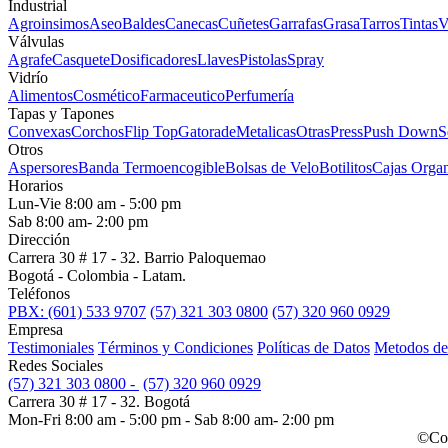
Industrial
Agroinsimos
Aseo
Baldes
Canecas
Cuñetes
Garrafas
Grasa
Tarros
Tintas
V
Válvulas
Agrafe
Casquete
Dosificadores
Llaves
Pistolas
Spray
Vidrío
Alimentos
Cosmético
Farmaceutico
Perfumería
Tapas y Tapones
Convexas
Corchos
Flip Top
Gatorade
Metalicas
Otras
Press
Push Down
S
Otros
Aspersores
Banda Termoencogible
Bolsas de Velo
Botilitos
Cajas Organ
Horarios
Lun-Vie 8:00 am - 5:00 pm
Sab 8:00 am- 2:00 pm
Dirección
Carrera 30 # 17 - 32. Barrio Paloquemao
Bogotá - Colombia - Latam.
Teléfonos
PBX: (601) 533 9707
(57) 321 303 0800
(57) 320 960 0929
Empresa
Testimoniales
Términos y Condiciones
Políticas de Datos
Metodos de
Redes Sociales
(57) 321 303 0800 -
(57) 320 960 0929
Carrera 30 # 17 - 32. Bogotá
Mon-Fri 8:00 am - 5:00 pm - Sab 8:00 am- 2:00 pm
©Cop