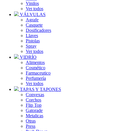
Vinilos
Ver todos
VÁLVULAS
Agrafe
Casquete
Dosificadores
Llaves
Pistolas
Spray
Ver todos
VIDRÍO
Alimentos
Cosmético
Farmaceutico
Perfumería
Ver todos
TAPAS Y TAPONES
Convexas
Corchos
Flip Top
Gatorade
Metalicas
Otras
Press