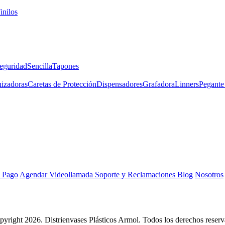
inilos
eguridad
Sencilla
Tapones
izadoras
Caretas de Protección
Dispensadores
Grafadora
Linners
Pegante 
 Pago
Agendar Videollamada
Soporte y Reclamaciones
Blog
Nosotros
yright 2026. Distrienvases Plásticos Armol. Todos los derechos reserv