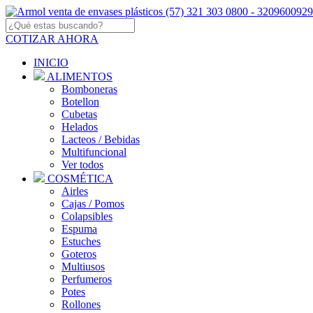
COTIZAR AHORA
INICIO
ALIMENTOS
Bomboneras
Botellon
Cubetas
Helados
Lacteos / Bebidas
Multifuncional
Ver todos
COSMÉTICA
Airles
Cajas / Pomos
Colapsibles
Espuma
Estuches
Goteros
Multiusos
Perfumeros
Potes
Rollones