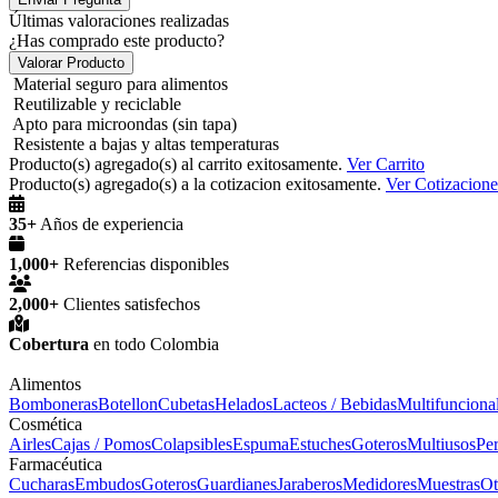
Últimas valoraciones realizadas
¿Has comprado este producto?
Valorar Producto
Material seguro para alimentos
Reutilizable y reciclable
Apto para microondas (sin tapa)
Resistente a bajas y altas temperaturas
Producto(s) agregado(s) al carrito exitosamente.
Ver Carrito
Producto(s) agregado(s) a la cotizacion exitosamente.
Ver Cotizacione
35+
Años de experiencia
1,000+
Referencias disponibles
2,000+
Clientes satisfechos
Cobertura
en todo Colombia
Alimentos
Bomboneras
Botellon
Cubetas
Helados
Lacteos / Bebidas
Multifunciona
Cosmética
Airles
Cajas / Pomos
Colapsibles
Espuma
Estuches
Goteros
Multiusos
Pe
Farmacéutica
Cucharas
Embudos
Goteros
Guardianes
Jaraberos
Medidores
Muestras
Ot