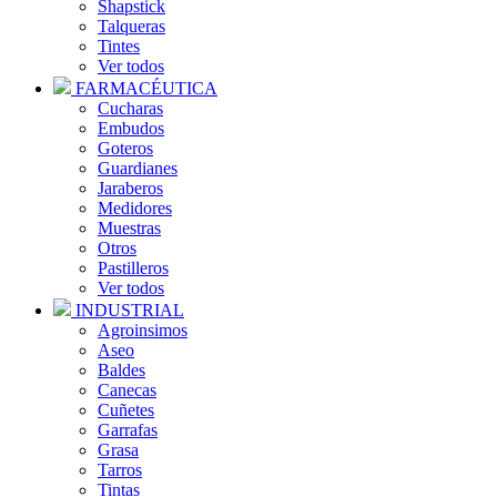
Shapstick
Talqueras
Tintes
Ver todos
FARMACÉUTICA
Cucharas
Embudos
Goteros
Guardianes
Jaraberos
Medidores
Muestras
Otros
Pastilleros
Ver todos
INDUSTRIAL
Agroinsimos
Aseo
Baldes
Canecas
Cuñetes
Garrafas
Grasa
Tarros
Tintas