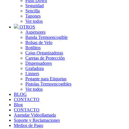
Push Down
Seguridad
Sencilla
Tapones
Ver todos
OTROS
Aspersores
Banda Termoencogible
Bolsas de Velo
Botilitos
Cajas Organizadoras
Caretas de Protección
Dispensadores
Grafadora
Linners
Pegante para Etiquetas
Pistolas Termoencogibles
Ver todos
BLOG
CONTACTO
Blog
CONTACTO
Agendar Videollamada
Soporte y Reclamaciones
Medios de Pago