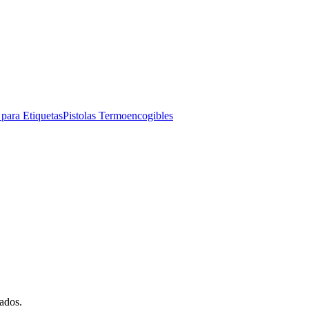
para Etiquetas
Pistolas Termoencogibles
ados.