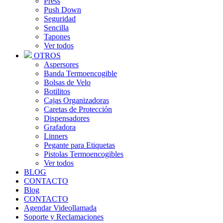
Press
Push Down
Seguridad
Sencilla
Tapones
Ver todos
OTROS
Aspersores
Banda Termoencogible
Bolsas de Velo
Botilitos
Cajas Organizadoras
Caretas de Protección
Dispensadores
Grafadora
Linners
Pegante para Etiquetas
Pistolas Termoencogibles
Ver todos
BLOG
CONTACTO
Blog
CONTACTO
Agendar Videollamada
Soporte y Reclamaciones