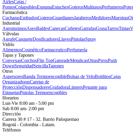
Airles
Cajas /
Pomos
Colapsibles
Espuma
Estuches
Goteros
Multiusos
Perfumeros
Pote
Farmacéutica
Cucharas
Embudos
Goteros
Guardianes
Jaraberos
Medidores
Muestras
Ot
Industrial
Agroinsimos
Aseo
Baldes
Canecas
Cuñetes
Garrafas
Grasa
Tarros
Tintas
V
Válvulas
Agrafe
Casquete
Dosificadores
Llaves
Pistolas
Spray
Vidrío
Alimentos
Cosmético
Farmaceutico
Perfumería
Tapas y Tapones
Convexas
Corchos
Flip Top
Gatorade
Metalicas
Otras
Press
Push
Down
Seguridad
Sencilla
Tapones
Otros
Aspersores
Banda Termoencogible
Bolsas de Velo
Botilitos
Cajas
Organizadoras
Caretas de
Protección
Dispensadores
Grafadora
Linners
Pegante para
Etiquetas
Pistolas Termoencogibles
Horarios
Lun-Vie 8:00 am - 5:00 pm
Sab 8:00 am- 2:00 pm
Dirección
Carrera 30 # 17 - 32. Barrio Paloquemao
Bogotá - Colombia - Latam.
Teléfonos