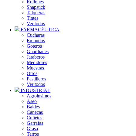
Rollones
Shapstick
Talqueras
Tintes
Ver todos
FARMACÉUTICA
Cucharas
Embudos
Goteros
Guardianes
Jaraberos
Medidores
Muestras
Otros
Pastilleros
Ver todos
INDUSTRIAL
Agroinsimos
Aseo
Baldes
Canecas
Cuñetes
Garrafas
Grasa
Tarros