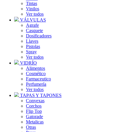
Tintas
Vinilos
Ver todos
VÁLVULAS
Agrafe
Casquete
Dosificadores
Llaves
Pistolas
Spray
Ver todos
VIDRÍO
Alimentos
Cosmético
Farmaceutico
Perfumería
Ver todos
TAPAS Y TAPONES
Convexas
Corchos
Flip Top
Gatorade
Metalicas
Otras