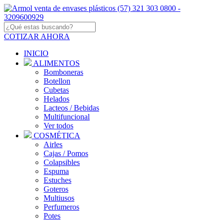
COTIZAR AHORA
INICIO
ALIMENTOS
Bomboneras
Botellon
Cubetas
Helados
Lacteos / Bebidas
Multifuncional
Ver todos
COSMÉTICA
Airles
Cajas / Pomos
Colapsibles
Espuma
Estuches
Goteros
Multiusos
Perfumeros
Potes