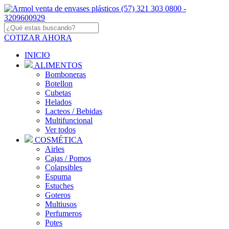
COTIZAR AHORA
INICIO
ALIMENTOS
Bomboneras
Botellon
Cubetas
Helados
Lacteos / Bebidas
Multifuncional
Ver todos
COSMÉTICA
Airles
Cajas / Pomos
Colapsibles
Espuma
Estuches
Goteros
Multiusos
Perfumeros
Potes