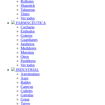
Rollones
Shapstick
Talqueras
Tintes
Ver todos
FARMACÉUTICA
Cucharas
Embudos
Goteros
Guardianes
Jaraberos
Medidores
Muestras
Otros
Pastilleros
Ver todos
INDUSTRIAL
Agroinsimos
Aseo
Baldes
Canecas
Cuñetes
Garrafas
Grasa
Tarros