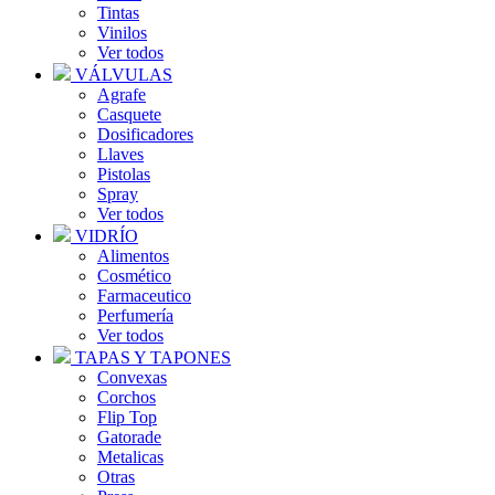
Tintas
Vinilos
Ver todos
VÁLVULAS
Agrafe
Casquete
Dosificadores
Llaves
Pistolas
Spray
Ver todos
VIDRÍO
Alimentos
Cosmético
Farmaceutico
Perfumería
Ver todos
TAPAS Y TAPONES
Convexas
Corchos
Flip Top
Gatorade
Metalicas
Otras