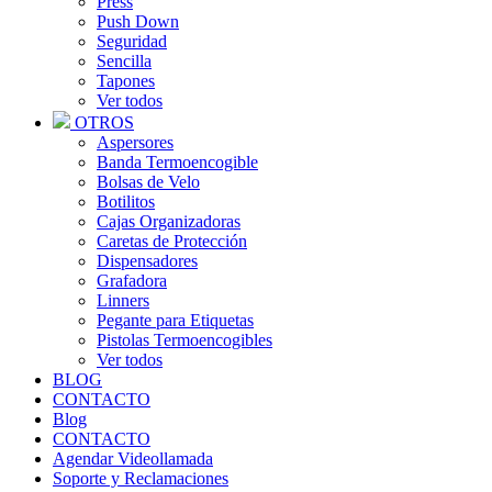
Press
Push Down
Seguridad
Sencilla
Tapones
Ver todos
OTROS
Aspersores
Banda Termoencogible
Bolsas de Velo
Botilitos
Cajas Organizadoras
Caretas de Protección
Dispensadores
Grafadora
Linners
Pegante para Etiquetas
Pistolas Termoencogibles
Ver todos
BLOG
CONTACTO
Blog
CONTACTO
Agendar Videollamada
Soporte y Reclamaciones