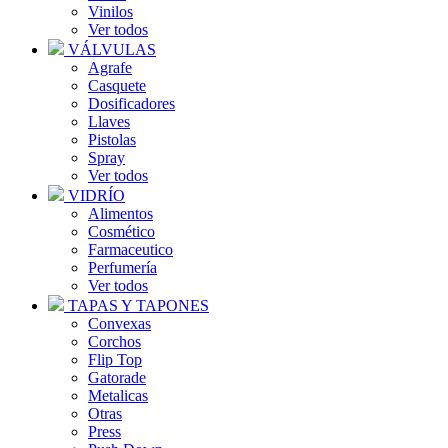
Vinilos
Ver todos
VÁLVULAS
Agrafe
Casquete
Dosificadores
Llaves
Pistolas
Spray
Ver todos
VIDRÍO
Alimentos
Cosmético
Farmaceutico
Perfumería
Ver todos
TAPAS Y TAPONES
Convexas
Corchos
Flip Top
Gatorade
Metalicas
Otras
Press