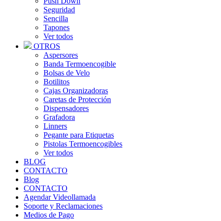
Push Down
Seguridad
Sencilla
Tapones
Ver todos
OTROS
Aspersores
Banda Termoencogible
Bolsas de Velo
Botilitos
Cajas Organizadoras
Caretas de Protección
Dispensadores
Grafadora
Linners
Pegante para Etiquetas
Pistolas Termoencogibles
Ver todos
BLOG
CONTACTO
Blog
CONTACTO
Agendar Videollamada
Soporte y Reclamaciones
Medios de Pago