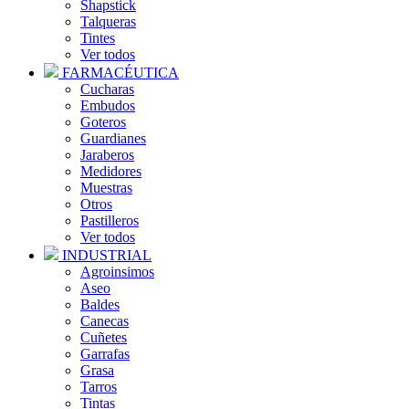
Shapstick
Talqueras
Tintes
Ver todos
FARMACÉUTICA
Cucharas
Embudos
Goteros
Guardianes
Jaraberos
Medidores
Muestras
Otros
Pastilleros
Ver todos
INDUSTRIAL
Agroinsimos
Aseo
Baldes
Canecas
Cuñetes
Garrafas
Grasa
Tarros
Tintas