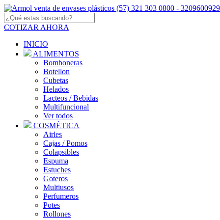
COTIZAR AHORA
INICIO
ALIMENTOS
Bomboneras
Botellon
Cubetas
Helados
Lacteos / Bebidas
Multifuncional
Ver todos
COSMÉTICA
Airles
Cajas / Pomos
Colapsibles
Espuma
Estuches
Goteros
Multiusos
Perfumeros
Potes
Rollones