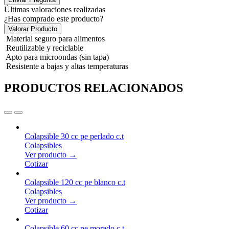
Últimas valoraciones realizadas
¿Has comprado este producto?
Valorar Producto
Material seguro para alimentos
Reutilizable y reciclable
Apto para microondas (sin tapa)
Resistente a bajas y altas temperaturas
PRODUCTOS RELACIONADOS
Colapsible 30 cc pe perlado c.t
Colapsibles
Ver producto →
Cotizar
Colapsible 120 cc pe blanco c.t
Colapsibles
Ver producto →
Cotizar
Colapsible 60 cc pe morado c.t