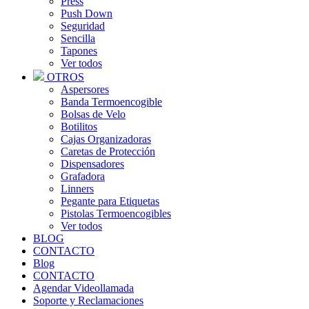
Press
Push Down
Seguridad
Sencilla
Tapones
Ver todos
OTROS
Aspersores
Banda Termoencogible
Bolsas de Velo
Botilitos
Cajas Organizadoras
Caretas de Protección
Dispensadores
Grafadora
Linners
Pegante para Etiquetas
Pistolas Termoencogibles
Ver todos
BLOG
CONTACTO
Blog
CONTACTO
Agendar Videollamada
Soporte y Reclamaciones