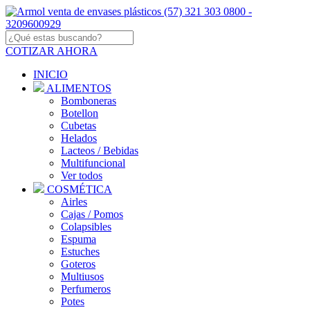
COTIZAR AHORA
INICIO
ALIMENTOS
Bomboneras
Botellon
Cubetas
Helados
Lacteos / Bebidas
Multifuncional
Ver todos
COSMÉTICA
Airles
Cajas / Pomos
Colapsibles
Espuma
Estuches
Goteros
Multiusos
Perfumeros
Potes