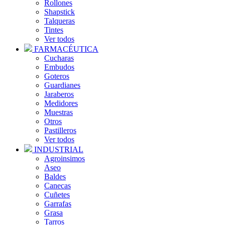
Rollones
Shapstick
Talqueras
Tintes
Ver todos
FARMACÉUTICA
Cucharas
Embudos
Goteros
Guardianes
Jaraberos
Medidores
Muestras
Otros
Pastilleros
Ver todos
INDUSTRIAL
Agroinsimos
Aseo
Baldes
Canecas
Cuñetes
Garrafas
Grasa
Tarros