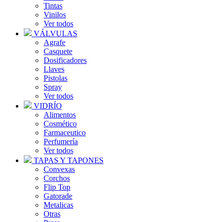
Tintas
Vinilos
Ver todos
VÁLVULAS
Agrafe
Casquete
Dosificadores
Llaves
Pistolas
Spray
Ver todos
VIDRÍO
Alimentos
Cosmético
Farmaceutico
Perfumería
Ver todos
TAPAS Y TAPONES
Convexas
Corchos
Flip Top
Gatorade
Metalicas
Otras