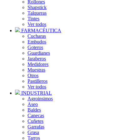
Rollones
Shapstick
Talqueras
Tintes
Ver todos
FARMACÉUTICA
Cucharas
Embudos
Goteros
Guardianes
Jaraberos
Medidores
Muestras
Otros
Pastilleros
Ver todos
INDUSTRIAL
Agroinsimos
Aseo
Baldes
Canecas
Cuñetes
Garrafas
Grasa
Tarros