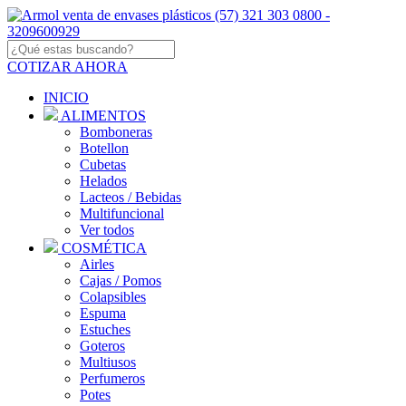
COTIZAR AHORA
INICIO
ALIMENTOS
Bomboneras
Botellon
Cubetas
Helados
Lacteos / Bebidas
Multifuncional
Ver todos
COSMÉTICA
Airles
Cajas / Pomos
Colapsibles
Espuma
Estuches
Goteros
Multiusos
Perfumeros
Potes