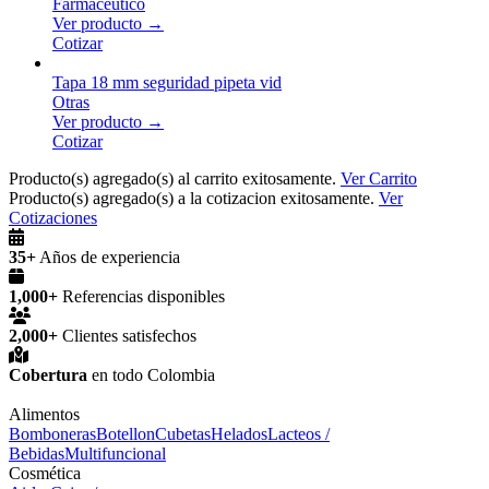
Farmaceutico
Ver producto →
Cotizar
Tapa 18 mm seguridad pipeta vid
Otras
Ver producto →
Cotizar
Producto(s) agregado(s) al carrito exitosamente.
Ver Carrito
Producto(s) agregado(s) a la cotizacion exitosamente.
Ver
Cotizaciones
35+
Años de experiencia
1,000+
Referencias disponibles
2,000+
Clientes satisfechos
Cobertura
en todo Colombia
Alimentos
Bomboneras
Botellon
Cubetas
Helados
Lacteos /
Bebidas
Multifuncional
Cosmética