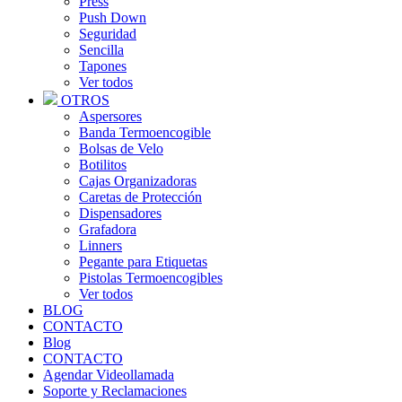
Press
Push Down
Seguridad
Sencilla
Tapones
Ver todos
OTROS
Aspersores
Banda Termoencogible
Bolsas de Velo
Botilitos
Cajas Organizadoras
Caretas de Protección
Dispensadores
Grafadora
Linners
Pegante para Etiquetas
Pistolas Termoencogibles
Ver todos
BLOG
CONTACTO
Blog
CONTACTO
Agendar Videollamada
Soporte y Reclamaciones