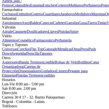
Airles
Cajas /
Pomos
Colapsibles
Espuma
Estuches
Goteros
Multiusos
Perfumeros
Pote
Farmacéutica
Cucharas
Embudos
Goteros
Guardianes
Jaraberos
Medidores
Muestras
Ot
Industrial
Agroinsimos
Aseo
Baldes
Canecas
Cuñetes
Garrafas
Grasa
Tarros
Tintas
V
Válvulas
Agrafe
Casquete
Dosificadores
Llaves
Pistolas
Spray
Vidrío
Alimentos
Cosmético
Farmaceutico
Perfumería
Tapas y Tapones
Convexas
Corchos
Flip Top
Gatorade
Metalicas
Otras
Press
Push
Down
Seguridad
Sencilla
Tapones
Otros
Aspersores
Banda Termoencogible
Bolsas de Velo
Botilitos
Cajas
Organizadoras
Caretas de
Protección
Dispensadores
Grafadora
Linners
Pegante para
Etiquetas
Pistolas Termoencogibles
Horarios
Lun-Vie 8:00 am - 5:00 pm
Sab 8:00 am- 2:00 pm
Dirección
Carrera 30 # 17 - 32. Barrio Paloquemao
Bogotá - Colombia - Latam.
Teléfonos