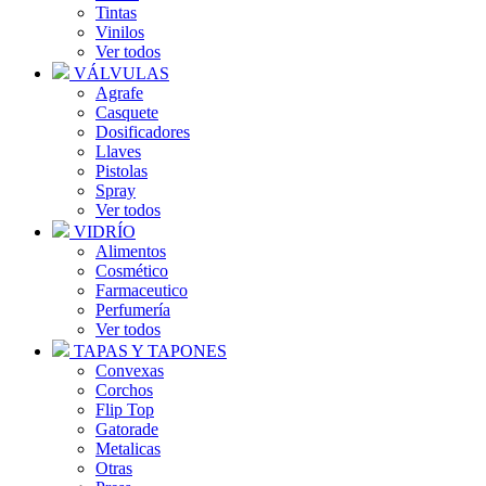
Tintas
Vinilos
Ver todos
VÁLVULAS
Agrafe
Casquete
Dosificadores
Llaves
Pistolas
Spray
Ver todos
VIDRÍO
Alimentos
Cosmético
Farmaceutico
Perfumería
Ver todos
TAPAS Y TAPONES
Convexas
Corchos
Flip Top
Gatorade
Metalicas
Otras