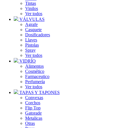
Tintas
Vinilos
Ver todos
VÁLVULAS
Agrafe
Casquete
Dosificadores
Llaves
Pistolas
Spray
Ver todos
VIDRÍO
Alimentos
Cosmético
Farmaceutico
Perfumería
Ver todos
TAPAS Y TAPONES
Convexas
Corchos
Flip Top
Gatorade
Metalicas
Otras