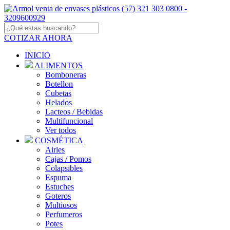
COTIZAR AHORA
INICIO
ALIMENTOS
Bomboneras
Botellon
Cubetas
Helados
Lacteos / Bebidas
Multifuncional
Ver todos
COSMÉTICA
Airles
Cajas / Pomos
Colapsibles
Espuma
Estuches
Goteros
Multiusos
Perfumeros
Potes