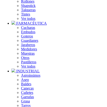
Rollones
Shapstick
Talqueras
Tintes
Ver todos
FARMACÉUTICA
Cucharas
Embudos
Goteros
Guardianes
Jaraberos
Medidores
Muestras
Otros
Pastilleros
Ver todos
INDUSTRIAL
Agroinsimos
Aseo
Baldes
Canecas
Cuñetes
Garrafas
Grasa
Tarros