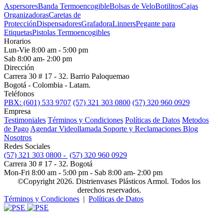
Aspersores
Banda Termoencogible
Bolsas de Velo
Botilitos
Cajas
Organizadoras
Caretas de
Protección
Dispensadores
Grafadora
Linners
Pegante para
Etiquetas
Pistolas Termoencogibles
Horarios
Lun-Vie 8:00 am - 5:00 pm
Sab 8:00 am- 2:00 pm
Dirección
Carrera 30 # 17 - 32. Barrio Paloquemao
Bogotá - Colombia - Latam.
Teléfonos
PBX: (601) 533 9707
(57) 321 303 0800
(57) 320 960 0929
Empresa
Testimoniales
Términos y Condiciones
Políticas de Datos
Metodos
de Pago
Agendar Videollamada
Soporte y Reclamaciones
Blog
Nosotros
Redes Sociales
(57) 321 303 0800 -
(57) 320 960 0929
Carrera 30 # 17 - 32. Bogotá
Mon-Fri 8:00 am - 5:00 pm - Sab 8:00 am- 2:00 pm
©Copyright 2026. Distrienvases Plásticos Armol. Todos los
derechos reservados.
Términos y Condiciones
|
Políticas de Datos