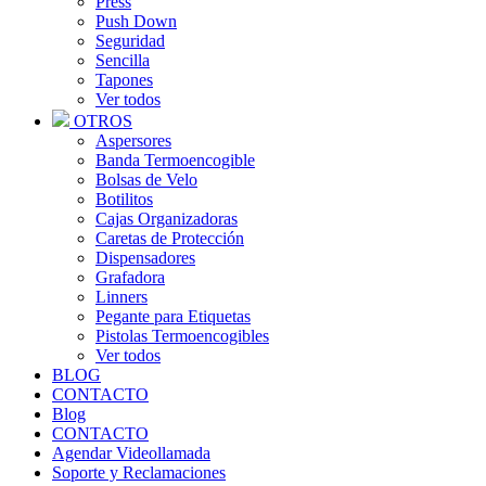
Press
Push Down
Seguridad
Sencilla
Tapones
Ver todos
OTROS
Aspersores
Banda Termoencogible
Bolsas de Velo
Botilitos
Cajas Organizadoras
Caretas de Protección
Dispensadores
Grafadora
Linners
Pegante para Etiquetas
Pistolas Termoencogibles
Ver todos
BLOG
CONTACTO
Blog
CONTACTO
Agendar Videollamada
Soporte y Reclamaciones