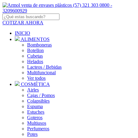
COTIZAR AHORA
INICIO
ALIMENTOS
Bomboneras
Botellon
Cubetas
Helados
Lacteos / Bebidas
Multifuncional
Ver todos
COSMÉTICA
Airles
Cajas / Pomos
Colapsibles
Espuma
Estuches
Goteros
Multiusos
Perfumeros
Potes