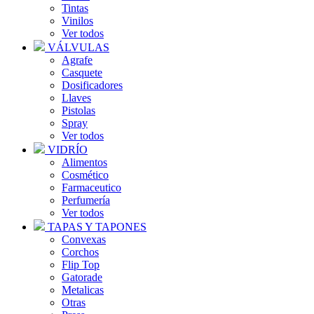
Tintas
Vinilos
Ver todos
VÁLVULAS
Agrafe
Casquete
Dosificadores
Llaves
Pistolas
Spray
Ver todos
VIDRÍO
Alimentos
Cosmético
Farmaceutico
Perfumería
Ver todos
TAPAS Y TAPONES
Convexas
Corchos
Flip Top
Gatorade
Metalicas
Otras