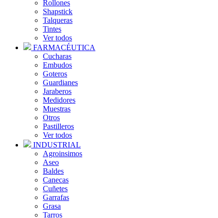
Rollones
Shapstick
Talqueras
Tintes
Ver todos
FARMACÉUTICA
Cucharas
Embudos
Goteros
Guardianes
Jaraberos
Medidores
Muestras
Otros
Pastilleros
Ver todos
INDUSTRIAL
Agroinsimos
Aseo
Baldes
Canecas
Cuñetes
Garrafas
Grasa
Tarros