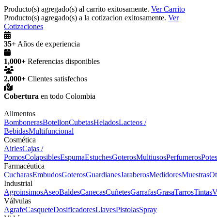
Producto(s) agregado(s) al carrito exitosamente.
Ver Carrito
Producto(s) agregado(s) a la cotizacion exitosamente.
Ver
Cotizaciones
35+
Años de experiencia
1,000+
Referencias disponibles
2,000+
Clientes satisfechos
Cobertura
en todo Colombia
Alimentos
Bomboneras
Botellon
Cubetas
Helados
Lacteos /
Bebidas
Multifuncional
Cosmética
Airles
Cajas /
Pomos
Colapsibles
Espuma
Estuches
Goteros
Multiusos
Perfumeros
Pote
Farmacéutica
Cucharas
Embudos
Goteros
Guardianes
Jaraberos
Medidores
Muestras
Ot
Industrial
Agroinsimos
Aseo
Baldes
Canecas
Cuñetes
Garrafas
Grasa
Tarros
Tintas
V
Válvulas
Agrafe
Casquete
Dosificadores
Llaves
Pistolas
Spray