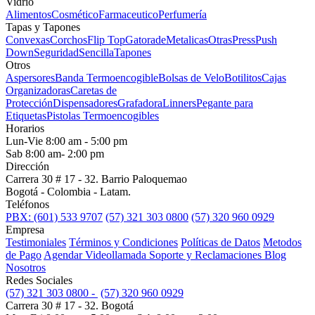
Vidrío
Alimentos
Cosmético
Farmaceutico
Perfumería
Tapas y Tapones
Convexas
Corchos
Flip Top
Gatorade
Metalicas
Otras
Press
Push
Down
Seguridad
Sencilla
Tapones
Otros
Aspersores
Banda Termoencogible
Bolsas de Velo
Botilitos
Cajas
Organizadoras
Caretas de
Protección
Dispensadores
Grafadora
Linners
Pegante para
Etiquetas
Pistolas Termoencogibles
Horarios
Lun-Vie 8:00 am - 5:00 pm
Sab 8:00 am- 2:00 pm
Dirección
Carrera 30 # 17 - 32. Barrio Paloquemao
Bogotá - Colombia - Latam.
Teléfonos
PBX: (601) 533 9707
(57) 321 303 0800
(57) 320 960 0929
Empresa
Testimoniales
Términos y Condiciones
Políticas de Datos
Metodos
de Pago
Agendar Videollamada
Soporte y Reclamaciones
Blog
Nosotros
Redes Sociales
(57) 321 303 0800 -
(57) 320 960 0929
Carrera 30 # 17 - 32. Bogotá