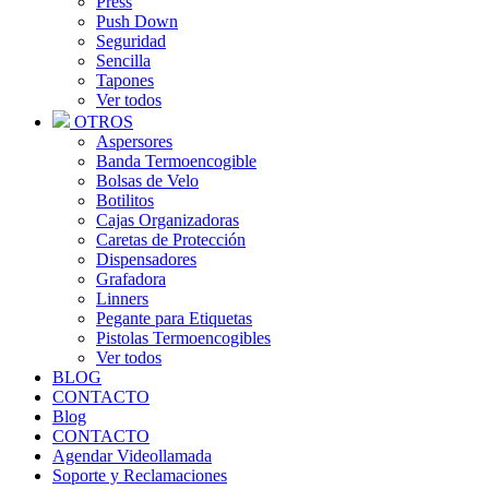
Press
Push Down
Seguridad
Sencilla
Tapones
Ver todos
OTROS
Aspersores
Banda Termoencogible
Bolsas de Velo
Botilitos
Cajas Organizadoras
Caretas de Protección
Dispensadores
Grafadora
Linners
Pegante para Etiquetas
Pistolas Termoencogibles
Ver todos
BLOG
CONTACTO
Blog
CONTACTO
Agendar Videollamada
Soporte y Reclamaciones