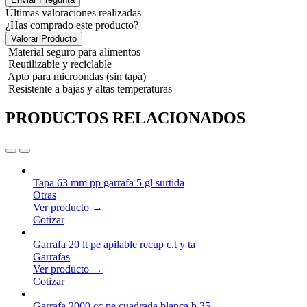
Últimas valoraciones realizadas
¿Has comprado este producto?
Valorar Producto
Material seguro para alimentos
Reutilizable y reciclable
Apto para microondas (sin tapa)
Resistente a bajas y altas temperaturas
PRODUCTOS RELACIONADOS
Tapa 63 mm pp garrafa 5 gl surtida
Otras
Ver producto →
Cotizar
Garrafa 20 lt pe apilable recup c.t y ta
Garrafas
Ver producto →
Cotizar
Garrafa 2000 cc pe cuadrada blanca b.35