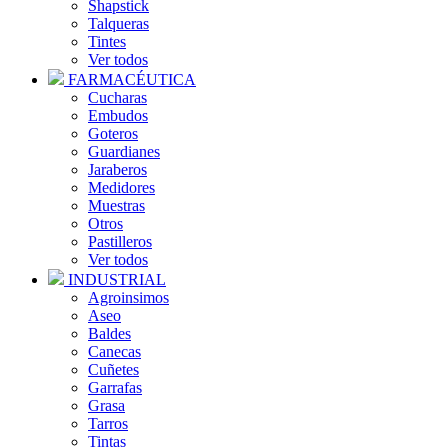
Shapstick
Talqueras
Tintes
Ver todos
FARMACÉUTICA
Cucharas
Embudos
Goteros
Guardianes
Jaraberos
Medidores
Muestras
Otros
Pastilleros
Ver todos
INDUSTRIAL
Agroinsimos
Aseo
Baldes
Canecas
Cuñetes
Garrafas
Grasa
Tarros
Tintas