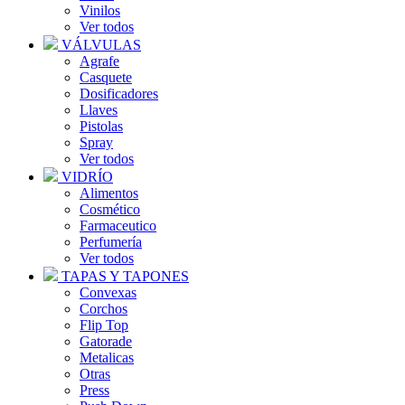
Vinilos
Ver todos
VÁLVULAS
Agrafe
Casquete
Dosificadores
Llaves
Pistolas
Spray
Ver todos
VIDRÍO
Alimentos
Cosmético
Farmaceutico
Perfumería
Ver todos
TAPAS Y TAPONES
Convexas
Corchos
Flip Top
Gatorade
Metalicas
Otras
Press