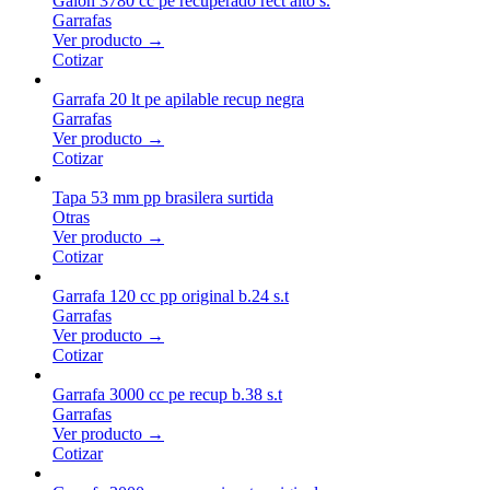
Galon 3780 cc pe recuperado rect alto s.
Garrafas
Ver producto →
Cotizar
Garrafa 20 lt pe apilable recup negra
Garrafas
Ver producto →
Cotizar
Tapa 53 mm pp brasilera surtida
Otras
Ver producto →
Cotizar
Garrafa 120 cc pp original b.24 s.t
Garrafas
Ver producto →
Cotizar
Garrafa 3000 cc pe recup b.38 s.t
Garrafas
Ver producto →
Cotizar