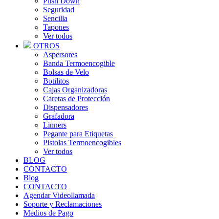
Push Down
Seguridad
Sencilla
Tapones
Ver todos
OTROS
Aspersores
Banda Termoencogible
Bolsas de Velo
Botilitos
Cajas Organizadoras
Caretas de Protección
Dispensadores
Grafadora
Linners
Pegante para Etiquetas
Pistolas Termoencogibles
Ver todos
BLOG
CONTACTO
Blog
CONTACTO
Agendar Videollamada
Soporte y Reclamaciones
Medios de Pago