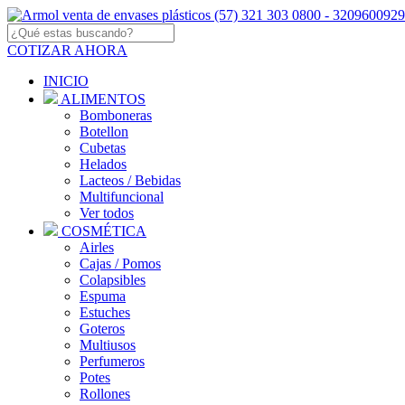
COTIZAR AHORA
INICIO
ALIMENTOS
Bomboneras
Botellon
Cubetas
Helados
Lacteos / Bebidas
Multifuncional
Ver todos
COSMÉTICA
Airles
Cajas / Pomos
Colapsibles
Espuma
Estuches
Goteros
Multiusos
Perfumeros
Potes
Rollones