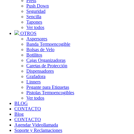
Press
Push Down
Seguridad
Sencilla
Tapones
Ver todos
OTROS
Aspersores
Banda Termoencogible
Bolsas de Velo
Botilitos
Cajas Organizadoras
Caretas de Protección
Dispensadores
Grafadora
Linners
Pegante para Etiquetas
Pistolas Termoencogibles
Ver todos
BLOG
CONTACTO
Blog
CONTACTO
Agendar Videollamada
Soporte y Reclamaciones