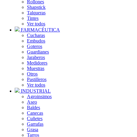
Rollones
Shapstick
Talqueras
Tintes
Ver todos
FARMACÉUTICA
Cucharas
Embudos
Goteros
Guardianes
Jaraberos
Medidores
Muestras
Otros
Pastilleros
Ver todos
INDUSTRIAL
Agroinsimos
Aseo
Baldes
Canecas
Cuñetes
Garrafas
Grasa
Tarros