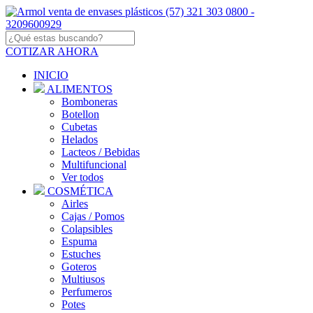
COTIZAR AHORA
INICIO
ALIMENTOS
Bomboneras
Botellon
Cubetas
Helados
Lacteos / Bebidas
Multifuncional
Ver todos
COSMÉTICA
Airles
Cajas / Pomos
Colapsibles
Espuma
Estuches
Goteros
Multiusos
Perfumeros
Potes