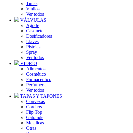
Tintas
Vinilos
Ver todos
VÁLVULAS
Agrafe
Casquete
Dosificadores
Llaves
Pistolas
Spray
Ver todos
VIDRÍO
Alimentos
Cosmético
Farmaceutico
Perfumería
Ver todos
TAPAS Y TAPONES
Convexas
Corchos
Flip Top
Gatorade
Metalicas
Otras