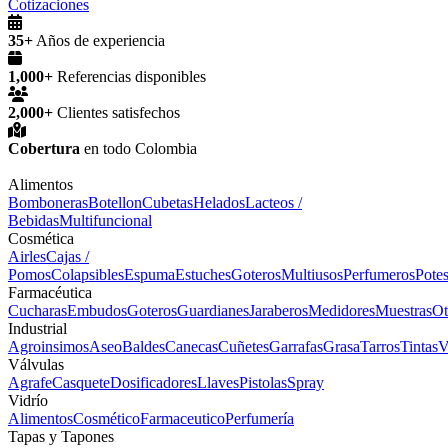
Cotizaciones
35+
Años de experiencia
1,000+
Referencias disponibles
2,000+
Clientes satisfechos
Cobertura
en todo Colombia
Alimentos
Bomboneras
Botellon
Cubetas
Helados
Lacteos /
Bebidas
Multifuncional
Cosmética
Airles
Cajas /
Pomos
Colapsibles
Espuma
Estuches
Goteros
Multiusos
Perfumeros
Pote
Farmacéutica
Cucharas
Embudos
Goteros
Guardianes
Jaraberos
Medidores
Muestras
Ot
Industrial
Agroinsimos
Aseo
Baldes
Canecas
Cuñetes
Garrafas
Grasa
Tarros
Tintas
V
Válvulas
Agrafe
Casquete
Dosificadores
Llaves
Pistolas
Spray
Vidrío
Alimentos
Cosmético
Farmaceutico
Perfumería
Tapas y Tapones