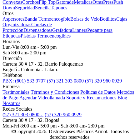
Convexas
Corchos
Flip Top
Gatorade
Metalicas
Otras
Press
Push
Down
Seguridad
Sencilla
Tapones
Otros
Aspersores
Banda Termoencogible
Bolsas de Velo
Botilitos
Cajas
Organizadoras
Caretas de
Protección
Dispensadores
Grafadora
Linners
Pegante para
Etiquetas
Pistolas Termoencogibles
Horarios
Lun-Vie 8:00 am - 5:00 pm
Sab 8:00 am- 2:00 pm
Dirección
Carrera 30 # 17 - 32. Barrio Paloquemao
Bogotá - Colombia - Latam.
Teléfonos
PBX: (601) 533 9707
(57) 321 303 0800
(57) 320 960 0929
Empresa
Testimoniales
Términos y Condiciones
Políticas de Datos
Metodos
de Pago
Agendar Videollamada
Soporte y Reclamaciones
Blog
Nosotros
Redes Sociales
(57) 321 303 0800 -
(57) 320 960 0929
Carrera 30 # 17 - 32. Bogotá
Mon-Fri 8:00 am - 5:00 pm - Sab 8:00 am- 2:00 pm
©Copyright 2026. Distrienvases Plásticos Armol. Todos los
derechos reservados.