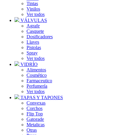
Tintas
Vinilos
Ver todos
VÁLVULAS
Agrafe
Casquete
Dosificadores
Llaves
Pistolas
Spray
Ver todos
VIDRÍO
Alimentos
Cosmético
Farmaceutico
Perfumería
Ver todos
TAPAS Y TAPONES
Convexas
Corchos
Flip Top
Gatorade
Metalicas
Otras