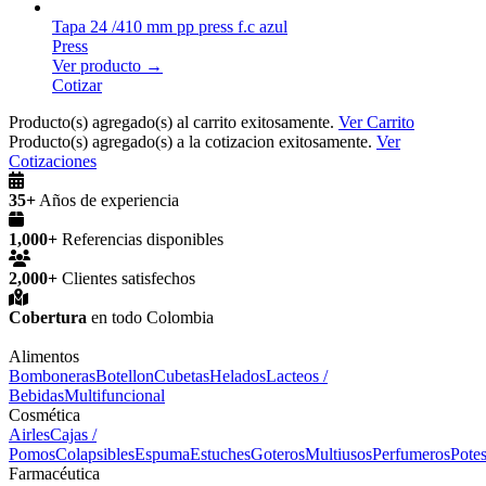
Tapa 24 /410 mm pp press f.c azul
Press
Ver producto →
Cotizar
Producto(s) agregado(s) al carrito exitosamente.
Ver Carrito
Producto(s) agregado(s) a la cotizacion exitosamente.
Ver
Cotizaciones
35+
Años de experiencia
1,000+
Referencias disponibles
2,000+
Clientes satisfechos
Cobertura
en todo Colombia
Alimentos
Bomboneras
Botellon
Cubetas
Helados
Lacteos /
Bebidas
Multifuncional
Cosmética
Airles
Cajas /
Pomos
Colapsibles
Espuma
Estuches
Goteros
Multiusos
Perfumeros
Pote
Farmacéutica