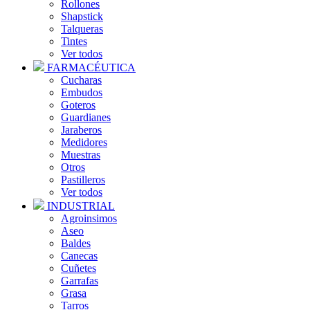
Rollones
Shapstick
Talqueras
Tintes
Ver todos
FARMACÉUTICA
Cucharas
Embudos
Goteros
Guardianes
Jaraberos
Medidores
Muestras
Otros
Pastilleros
Ver todos
INDUSTRIAL
Agroinsimos
Aseo
Baldes
Canecas
Cuñetes
Garrafas
Grasa
Tarros