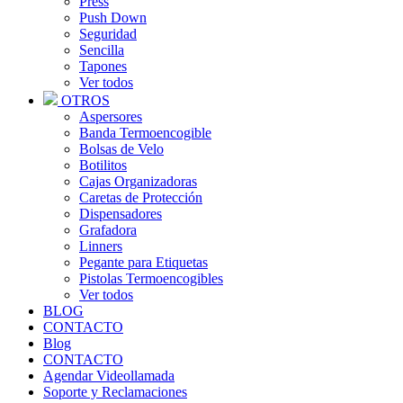
Press
Push Down
Seguridad
Sencilla
Tapones
Ver todos
OTROS
Aspersores
Banda Termoencogible
Bolsas de Velo
Botilitos
Cajas Organizadoras
Caretas de Protección
Dispensadores
Grafadora
Linners
Pegante para Etiquetas
Pistolas Termoencogibles
Ver todos
BLOG
CONTACTO
Blog
CONTACTO
Agendar Videollamada
Soporte y Reclamaciones