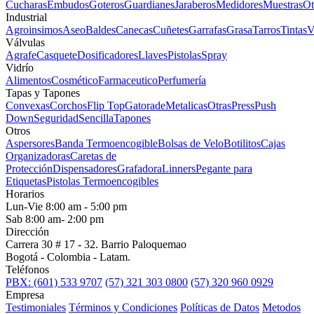
Cucharas
Embudos
Goteros
Guardianes
Jaraberos
Medidores
Muestras
Ot
Industrial
Agroinsimos
Aseo
Baldes
Canecas
Cuñetes
Garrafas
Grasa
Tarros
Tintas
V
Válvulas
Agrafe
Casquete
Dosificadores
Llaves
Pistolas
Spray
Vidrío
Alimentos
Cosmético
Farmaceutico
Perfumería
Tapas y Tapones
Convexas
Corchos
Flip Top
Gatorade
Metalicas
Otras
Press
Push
Down
Seguridad
Sencilla
Tapones
Otros
Aspersores
Banda Termoencogible
Bolsas de Velo
Botilitos
Cajas
Organizadoras
Caretas de
Protección
Dispensadores
Grafadora
Linners
Pegante para
Etiquetas
Pistolas Termoencogibles
Horarios
Lun-Vie 8:00 am - 5:00 pm
Sab 8:00 am- 2:00 pm
Dirección
Carrera 30 # 17 - 32. Barrio Paloquemao
Bogotá - Colombia - Latam.
Teléfonos
PBX: (601) 533 9707
(57) 321 303 0800
(57) 320 960 0929
Empresa
Testimoniales
Términos y Condiciones
Políticas de Datos
Metodos