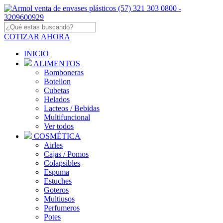
COTIZAR AHORA
INICIO
ALIMENTOS
Bomboneras
Botellon
Cubetas
Helados
Lacteos / Bebidas
Multifuncional
Ver todos
COSMÉTICA
Airles
Cajas / Pomos
Colapsibles
Espuma
Estuches
Goteros
Multiusos
Perfumeros
Potes