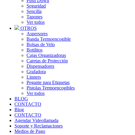
Push Down
Seguridad
Sencilla
Tapones
Ver todos
OTROS
Aspersores
Banda Termoencogible
Bolsas de Velo
Botilitos
Cajas Organizadoras
Caretas de Protección
Dispensadores
Grafadora
Linners
Pegante para Etiquetas
Pistolas Termoencogibles
Ver todos
BLOG
CONTACTO
Blog
CONTACTO
Agendar Videollamada
Soporte y Reclamaciones
Medios de Pago