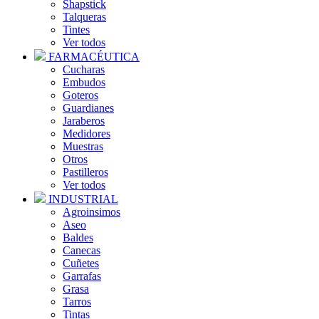
Shapstick
Talqueras
Tintes
Ver todos
FARMACÉUTICA
Cucharas
Embudos
Goteros
Guardianes
Jaraberos
Medidores
Muestras
Otros
Pastilleros
Ver todos
INDUSTRIAL
Agroinsimos
Aseo
Baldes
Canecas
Cuñetes
Garrafas
Grasa
Tarros
Tintas