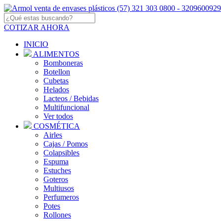
COTIZAR AHORA
INICIO
ALIMENTOS
Bomboneras
Botellon
Cubetas
Helados
Lacteos / Bebidas
Multifuncional
Ver todos
COSMÉTICA
Airles
Cajas / Pomos
Colapsibles
Espuma
Estuches
Goteros
Multiusos
Perfumeros
Potes
Rollones