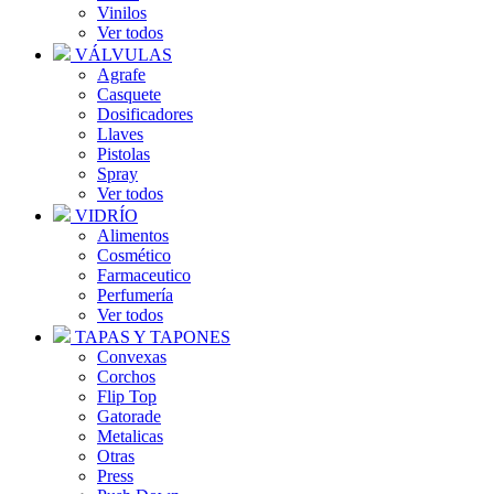
Vinilos
Ver todos
VÁLVULAS
Agrafe
Casquete
Dosificadores
Llaves
Pistolas
Spray
Ver todos
VIDRÍO
Alimentos
Cosmético
Farmaceutico
Perfumería
Ver todos
TAPAS Y TAPONES
Convexas
Corchos
Flip Top
Gatorade
Metalicas
Otras
Press