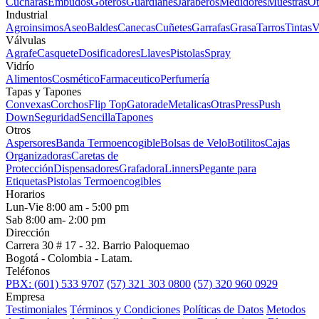
Cucharas
Embudos
Goteros
Guardianes
Jaraberos
Medidores
Muestras
Ot
Industrial
Agroinsimos
Aseo
Baldes
Canecas
Cuñetes
Garrafas
Grasa
Tarros
Tintas
V
Válvulas
Agrafe
Casquete
Dosificadores
Llaves
Pistolas
Spray
Vidrío
Alimentos
Cosmético
Farmaceutico
Perfumería
Tapas y Tapones
Convexas
Corchos
Flip Top
Gatorade
Metalicas
Otras
Press
Push
Down
Seguridad
Sencilla
Tapones
Otros
Aspersores
Banda Termoencogible
Bolsas de Velo
Botilitos
Cajas
Organizadoras
Caretas de
Protección
Dispensadores
Grafadora
Linners
Pegante para
Etiquetas
Pistolas Termoencogibles
Horarios
Lun-Vie 8:00 am - 5:00 pm
Sab 8:00 am- 2:00 pm
Dirección
Carrera 30 # 17 - 32. Barrio Paloquemao
Bogotá - Colombia - Latam.
Teléfonos
PBX: (601) 533 9707
(57) 321 303 0800
(57) 320 960 0929
Empresa
Testimoniales
Términos y Condiciones
Políticas de Datos
Metodos