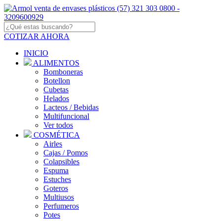
COTIZAR AHORA
INICIO
ALIMENTOS
Bomboneras
Botellon
Cubetas
Helados
Lacteos / Bebidas
Multifuncional
Ver todos
COSMÉTICA
Airles
Cajas / Pomos
Colapsibles
Espuma
Estuches
Goteros
Multiusos
Perfumeros
Potes