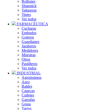
Rollones
Shapstick
Talqueras
Tintes
Ver todos
FARMACÉUTICA
Cucharas
Embudos
Goteros
Guardianes
Jaraberos
Medidores
Muestras
Otros
Pastilleros
Ver todos
INDUSTRIAL
Agroinsimos
Aseo
Baldes
Canecas
Cuñetes
Garrafas
Grasa
Tarros