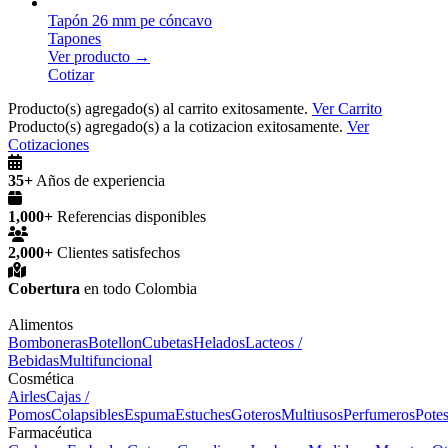
Tapón 26 mm pe cóncavo
Tapones
Ver producto →
Cotizar
Producto(s) agregado(s) al carrito exitosamente.
Ver Carrito
Producto(s) agregado(s) a la cotizacion exitosamente.
Ver
Cotizaciones
35+
Años de experiencia
1,000+
Referencias disponibles
2,000+
Clientes satisfechos
Cobertura
en todo Colombia
Alimentos
Bomboneras
Botellon
Cubetas
Helados
Lacteos /
Bebidas
Multifuncional
Cosmética
Airles
Cajas /
Pomos
Colapsibles
Espuma
Estuches
Goteros
Multiusos
Perfumeros
Pote
Farmacéutica