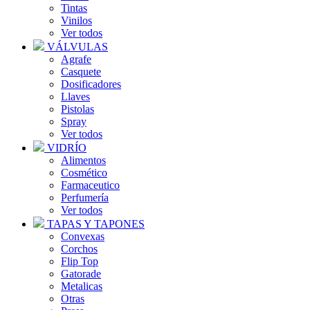
Tintas
Vinilos
Ver todos
VÁLVULAS
Agrafe
Casquete
Dosificadores
Llaves
Pistolas
Spray
Ver todos
VIDRÍO
Alimentos
Cosmético
Farmaceutico
Perfumería
Ver todos
TAPAS Y TAPONES
Convexas
Corchos
Flip Top
Gatorade
Metalicas
Otras