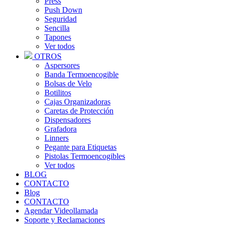
Press
Push Down
Seguridad
Sencilla
Tapones
Ver todos
OTROS
Aspersores
Banda Termoencogible
Bolsas de Velo
Botilitos
Cajas Organizadoras
Caretas de Protección
Dispensadores
Grafadora
Linners
Pegante para Etiquetas
Pistolas Termoencogibles
Ver todos
BLOG
CONTACTO
Blog
CONTACTO
Agendar Videollamada
Soporte y Reclamaciones