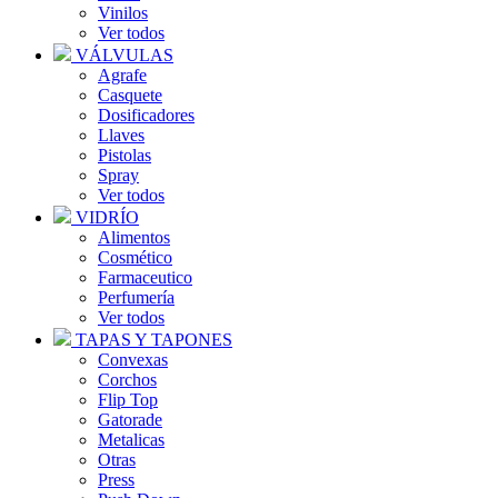
Vinilos
Ver todos
VÁLVULAS
Agrafe
Casquete
Dosificadores
Llaves
Pistolas
Spray
Ver todos
VIDRÍO
Alimentos
Cosmético
Farmaceutico
Perfumería
Ver todos
TAPAS Y TAPONES
Convexas
Corchos
Flip Top
Gatorade
Metalicas
Otras
Press