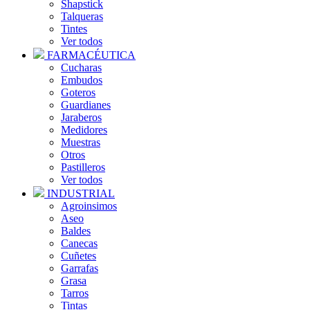
Shapstick
Talqueras
Tintes
Ver todos
FARMACÉUTICA
Cucharas
Embudos
Goteros
Guardianes
Jaraberos
Medidores
Muestras
Otros
Pastilleros
Ver todos
INDUSTRIAL
Agroinsimos
Aseo
Baldes
Canecas
Cuñetes
Garrafas
Grasa
Tarros
Tintas