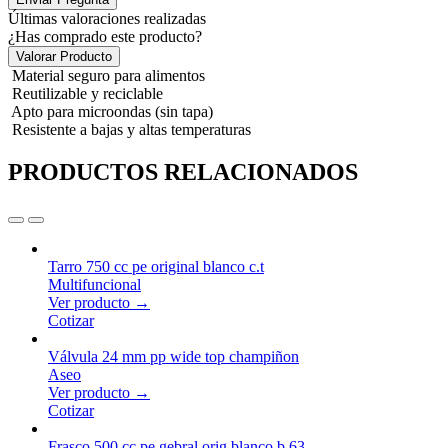
Últimas valoraciones realizadas
¿Has comprado este producto?
Valorar Producto
Material seguro para alimentos
Reutilizable y reciclable
Apto para microondas (sin tapa)
Resistente a bajas y altas temperaturas
PRODUCTOS RELACIONADOS
Tarro 750 cc pe original blanco c.t
Multifuncional
Ver producto →
Cotizar
Válvula 24 mm pp wide top champiñon
Aseo
Ver producto →
Cotizar
Frasco 500 cc pe gebral orig blanco b.63