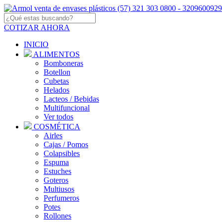
COTIZAR AHORA
INICIO
ALIMENTOS
Bomboneras
Botellon
Cubetas
Helados
Lacteos / Bebidas
Multifuncional
Ver todos
COSMÉTICA
Airles
Cajas / Pomos
Colapsibles
Espuma
Estuches
Goteros
Multiusos
Perfumeros
Potes
Rollones