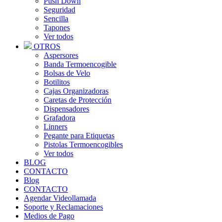
Push Down
Seguridad
Sencilla
Tapones
Ver todos
OTROS
Aspersores
Banda Termoencogible
Bolsas de Velo
Botilitos
Cajas Organizadoras
Caretas de Protección
Dispensadores
Grafadora
Linners
Pegante para Etiquetas
Pistolas Termoencogibles
Ver todos
BLOG
CONTACTO
Blog
CONTACTO
Agendar Videollamada
Soporte y Reclamaciones
Medios de Pago