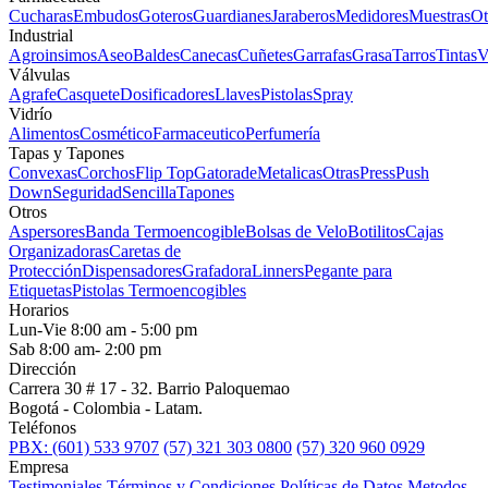
Cucharas
Embudos
Goteros
Guardianes
Jaraberos
Medidores
Muestras
Ot
Industrial
Agroinsimos
Aseo
Baldes
Canecas
Cuñetes
Garrafas
Grasa
Tarros
Tintas
V
Válvulas
Agrafe
Casquete
Dosificadores
Llaves
Pistolas
Spray
Vidrío
Alimentos
Cosmético
Farmaceutico
Perfumería
Tapas y Tapones
Convexas
Corchos
Flip Top
Gatorade
Metalicas
Otras
Press
Push
Down
Seguridad
Sencilla
Tapones
Otros
Aspersores
Banda Termoencogible
Bolsas de Velo
Botilitos
Cajas
Organizadoras
Caretas de
Protección
Dispensadores
Grafadora
Linners
Pegante para
Etiquetas
Pistolas Termoencogibles
Horarios
Lun-Vie 8:00 am - 5:00 pm
Sab 8:00 am- 2:00 pm
Dirección
Carrera 30 # 17 - 32. Barrio Paloquemao
Bogotá - Colombia - Latam.
Teléfonos
PBX: (601) 533 9707
(57) 321 303 0800
(57) 320 960 0929
Empresa
Testimoniales
Términos y Condiciones
Políticas de Datos
Metodos