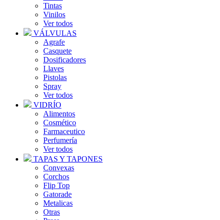
Tintas
Vinilos
Ver todos
VÁLVULAS
Agrafe
Casquete
Dosificadores
Llaves
Pistolas
Spray
Ver todos
VIDRÍO
Alimentos
Cosmético
Farmaceutico
Perfumería
Ver todos
TAPAS Y TAPONES
Convexas
Corchos
Flip Top
Gatorade
Metalicas
Otras