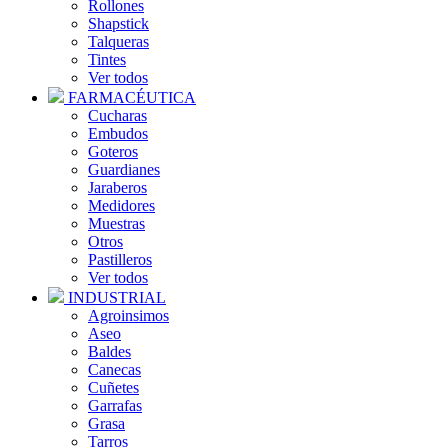
Rollones
Shapstick
Talqueras
Tintes
Ver todos
FARMACÉUTICA
Cucharas
Embudos
Goteros
Guardianes
Jaraberos
Medidores
Muestras
Otros
Pastilleros
Ver todos
INDUSTRIAL
Agroinsimos
Aseo
Baldes
Canecas
Cuñetes
Garrafas
Grasa
Tarros