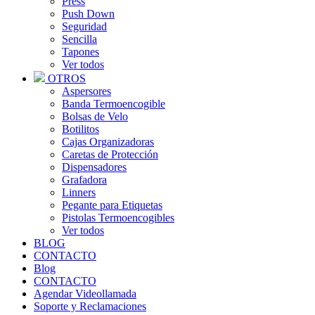
Press
Push Down
Seguridad
Sencilla
Tapones
Ver todos
OTROS
Aspersores
Banda Termoencogible
Bolsas de Velo
Botilitos
Cajas Organizadoras
Caretas de Protección
Dispensadores
Grafadora
Linners
Pegante para Etiquetas
Pistolas Termoencogibles
Ver todos
BLOG
CONTACTO
Blog
CONTACTO
Agendar Videollamada
Soporte y Reclamaciones