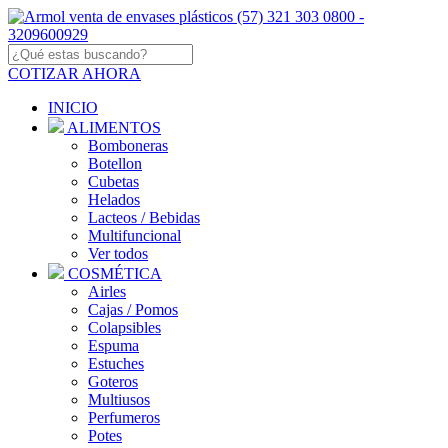
COTIZAR AHORA
INICIO
ALIMENTOS
Bomboneras
Botellon
Cubetas
Helados
Lacteos / Bebidas
Multifuncional
Ver todos
COSMÉTICA
Airles
Cajas / Pomos
Colapsibles
Espuma
Estuches
Goteros
Multiusos
Perfumeros
Potes