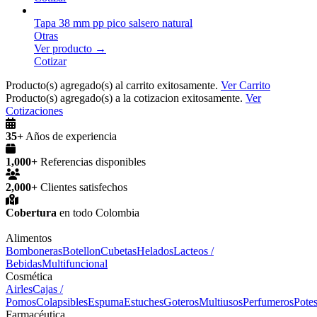
Tapa 38 mm pp pico salsero natural
Otras
Ver producto →
Cotizar
Producto(s) agregado(s) al carrito exitosamente.
Ver Carrito
Producto(s) agregado(s) a la cotizacion exitosamente.
Ver
Cotizaciones
35+
Años de experiencia
1,000+
Referencias disponibles
2,000+
Clientes satisfechos
Cobertura
en todo Colombia
Alimentos
Bomboneras
Botellon
Cubetas
Helados
Lacteos /
Bebidas
Multifuncional
Cosmética
Airles
Cajas /
Pomos
Colapsibles
Espuma
Estuches
Goteros
Multiusos
Perfumeros
Pote
Farmacéutica