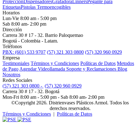
Protección
Dispensadores
Grafadora
Linners
Pegante para
Etiquetas
Pistolas Termoencogibles
Horarios
Lun-Vie 8:00 am - 5:00 pm
Sab 8:00 am- 2:00 pm
Dirección
Carrera 30 # 17 - 32. Barrio Paloquemao
Bogotá - Colombia - Latam.
Teléfonos
PBX: (601) 533 9707
(57) 321 303 0800
(57) 320 960 0929
Empresa
Testimoniales
Términos y Condiciones
Políticas de Datos
Metodos
de Pago
Agendar Videollamada
Soporte y Reclamaciones
Blog
Nosotros
Redes Sociales
(57) 321 303 0800 -
(57) 320 960 0929
Carrera 30 # 17 - 32. Bogotá
Mon-Fri 8:00 am - 5:00 pm - Sab 8:00 am- 2:00 pm
©Copyright 2026. Distrienvases Plásticos Armol. Todos los
derechos reservados.
Términos y Condiciones
|
Políticas de Datos