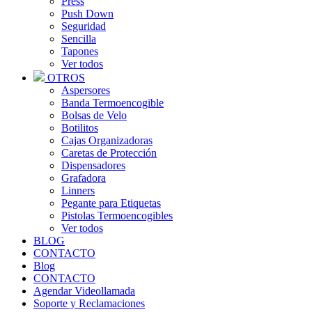
Press
Push Down
Seguridad
Sencilla
Tapones
Ver todos
OTROS
Aspersores
Banda Termoencogible
Bolsas de Velo
Botilitos
Cajas Organizadoras
Caretas de Protección
Dispensadores
Grafadora
Linners
Pegante para Etiquetas
Pistolas Termoencogibles
Ver todos
BLOG
CONTACTO
Blog
CONTACTO
Agendar Videollamada
Soporte y Reclamaciones