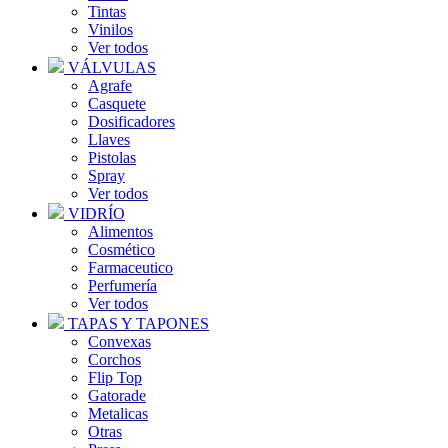
Tintas
Vinilos
Ver todos
VÁLVULAS
Agrafe
Casquete
Dosificadores
Llaves
Pistolas
Spray
Ver todos
VIDRÍO
Alimentos
Cosmético
Farmaceutico
Perfumería
Ver todos
TAPAS Y TAPONES
Convexas
Corchos
Flip Top
Gatorade
Metalicas
Otras