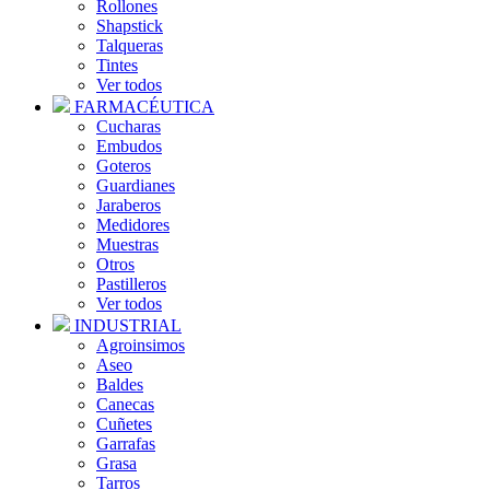
Rollones
Shapstick
Talqueras
Tintes
Ver todos
FARMACÉUTICA
Cucharas
Embudos
Goteros
Guardianes
Jaraberos
Medidores
Muestras
Otros
Pastilleros
Ver todos
INDUSTRIAL
Agroinsimos
Aseo
Baldes
Canecas
Cuñetes
Garrafas
Grasa
Tarros