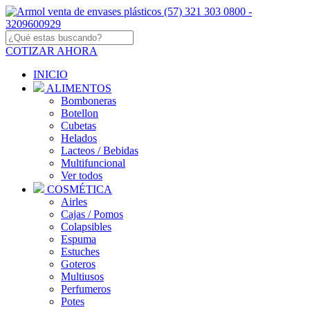
COTIZAR AHORA
INICIO
ALIMENTOS
Bomboneras
Botellon
Cubetas
Helados
Lacteos / Bebidas
Multifuncional
Ver todos
COSMÉTICA
Airles
Cajas / Pomos
Colapsibles
Espuma
Estuches
Goteros
Multiusos
Perfumeros
Potes