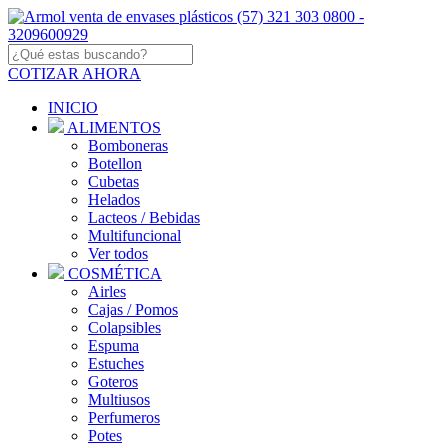
COTIZAR AHORA
INICIO
ALIMENTOS
Bomboneras
Botellon
Cubetas
Helados
Lacteos / Bebidas
Multifuncional
Ver todos
COSMÉTICA
Airles
Cajas / Pomos
Colapsibles
Espuma
Estuches
Goteros
Multiusos
Perfumeros
Potes