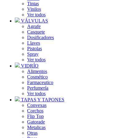
Tintas
Vinilos
Ver todos
VÁLVULAS
Agrafe
Casquete
Dosificadores
Llaves
Pistolas
Spray
Ver todos
VIDRÍO
Alimentos
Cosmético
Farmaceutico
Perfumería
Ver todos
TAPAS Y TAPONES
Convexas
Corchos
Flip Top
Gatorade
Metalicas
Otras