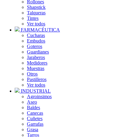
Rollones
Shapstick
Talqueras
Tintes
Ver todos
FARMACÉUTICA
Cucharas
Embudos
Goteros
Guardianes
Jaraberos
Medidores
Muestras
Otros
Pastilleros
Ver todos
INDUSTRIAL
Agroinsimos
Aseo
Baldes
Canecas
Cuñetes
Garrafas
Grasa
Tarros