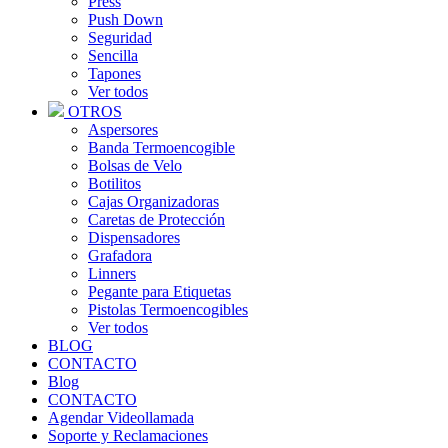
Press
Push Down
Seguridad
Sencilla
Tapones
Ver todos
OTROS
Aspersores
Banda Termoencogible
Bolsas de Velo
Botilitos
Cajas Organizadoras
Caretas de Protección
Dispensadores
Grafadora
Linners
Pegante para Etiquetas
Pistolas Termoencogibles
Ver todos
BLOG
CONTACTO
Blog
CONTACTO
Agendar Videollamada
Soporte y Reclamaciones