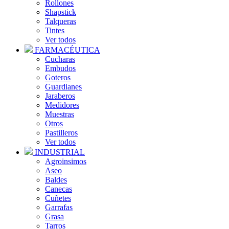
Rollones
Shapstick
Talqueras
Tintes
Ver todos
FARMACÉUTICA
Cucharas
Embudos
Goteros
Guardianes
Jaraberos
Medidores
Muestras
Otros
Pastilleros
Ver todos
INDUSTRIAL
Agroinsimos
Aseo
Baldes
Canecas
Cuñetes
Garrafas
Grasa
Tarros