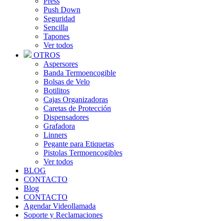
Press
Push Down
Seguridad
Sencilla
Tapones
Ver todos
OTROS
Aspersores
Banda Termoencogible
Bolsas de Velo
Botilitos
Cajas Organizadoras
Caretas de Protección
Dispensadores
Grafadora
Linners
Pegante para Etiquetas
Pistolas Termoencogibles
Ver todos
BLOG
CONTACTO
Blog
CONTACTO
Agendar Videollamada
Soporte y Reclamaciones