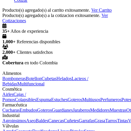
Cotizar
Producto(s) agregado(s) al carrito exitosamente.
Ver Carrito
Producto(s) agregado(s) a la cotizacion exitosamente.
Ver
Cotizaciones
35+
Años de experiencia
1,000+
Referencias disponibles
2,000+
Clientes satisfechos
Cobertura
en todo Colombia
Alimentos
Bomboneras
Botellon
Cubetas
Helados
Lacteos /
Bebidas
Multifuncional
Cosmética
Airles
Cajas /
Pomos
Colapsibles
Espuma
Estuches
Goteros
Multiusos
Perfumeros
Pote
Farmacéutica
Cucharas
Embudos
Goteros
Guardianes
Jaraberos
Medidores
Muestras
Ot
Industrial
Agroinsimos
Aseo
Baldes
Canecas
Cuñetes
Garrafas
Grasa
Tarros
Tintas
V
Válvulas