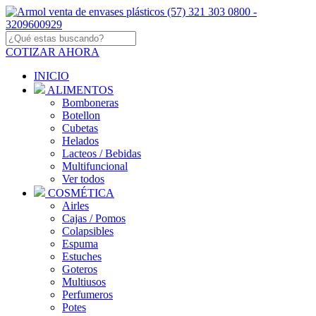
COTIZAR AHORA
INICIO
ALIMENTOS
Bomboneras
Botellon
Cubetas
Helados
Lacteos / Bebidas
Multifuncional
Ver todos
COSMÉTICA
Airles
Cajas / Pomos
Colapsibles
Espuma
Estuches
Goteros
Multiusos
Perfumeros
Potes