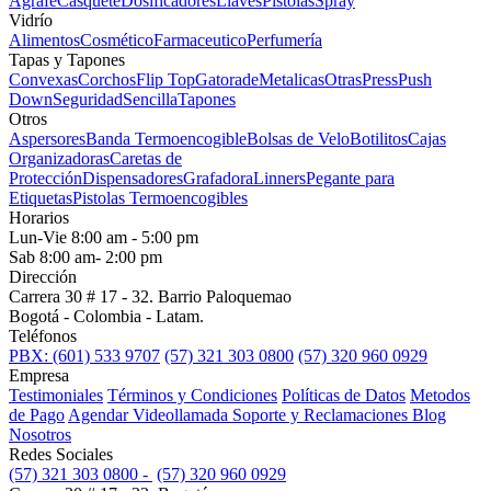
Agrafe
Casquete
Dosificadores
Llaves
Pistolas
Spray
Vidrío
Alimentos
Cosmético
Farmaceutico
Perfumería
Tapas y Tapones
Convexas
Corchos
Flip Top
Gatorade
Metalicas
Otras
Press
Push
Down
Seguridad
Sencilla
Tapones
Otros
Aspersores
Banda Termoencogible
Bolsas de Velo
Botilitos
Cajas
Organizadoras
Caretas de
Protección
Dispensadores
Grafadora
Linners
Pegante para
Etiquetas
Pistolas Termoencogibles
Horarios
Lun-Vie 8:00 am - 5:00 pm
Sab 8:00 am- 2:00 pm
Dirección
Carrera 30 # 17 - 32. Barrio Paloquemao
Bogotá - Colombia - Latam.
Teléfonos
PBX: (601) 533 9707
(57) 321 303 0800
(57) 320 960 0929
Empresa
Testimoniales
Términos y Condiciones
Políticas de Datos
Metodos
de Pago
Agendar Videollamada
Soporte y Reclamaciones
Blog
Nosotros
Redes Sociales
(57) 321 303 0800 -
(57) 320 960 0929