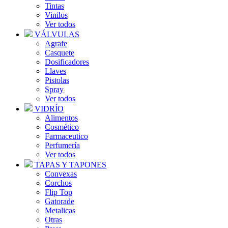
Tintas
Vinilos
Ver todos
VÁLVULAS
Agrafe
Casquete
Dosificadores
Llaves
Pistolas
Spray
Ver todos
VIDRÍO
Alimentos
Cosmético
Farmaceutico
Perfumería
Ver todos
TAPAS Y TAPONES
Convexas
Corchos
Flip Top
Gatorade
Metalicas
Otras