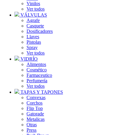
Vinilos
Ver todos
VÁLVULAS
Agrafe
Casquete
Dosificadores
Llaves
Pistolas
Spray
Ver todos
VIDRÍO
Alimentos
Cosmético
Farmaceutico
Perfumería
Ver todos
TAPAS Y TAPONES
Convexas
Corchos
Flip Top
Gatorade
Metalicas
Otras
Press