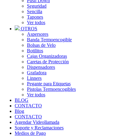
Push Down
Seguridad
Sencilla
Tapones
Ver todos
OTROS
Aspersores
Banda Termoencogible
Bolsas de Velo
Botilitos
Cajas Organizadoras
Caretas de Protección
Dispensadores
Grafadora
Linners
Pegante para Etiquetas
Pistolas Termoencogibles
Ver todos
BLOG
CONTACTO
Blog
CONTACTO
Agendar Videollamada
Soporte y Reclamaciones
Medios de Pago