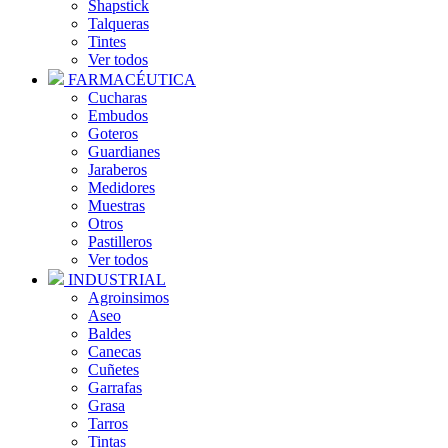
Shapstick
Talqueras
Tintes
Ver todos
FARMACÉUTICA
Cucharas
Embudos
Goteros
Guardianes
Jaraberos
Medidores
Muestras
Otros
Pastilleros
Ver todos
INDUSTRIAL
Agroinsimos
Aseo
Baldes
Canecas
Cuñetes
Garrafas
Grasa
Tarros
Tintas