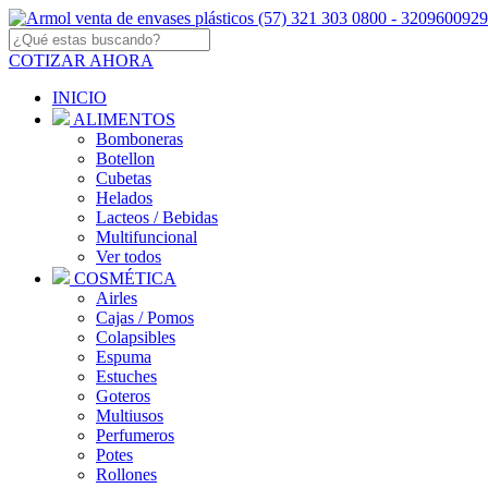
COTIZAR AHORA
INICIO
ALIMENTOS
Bomboneras
Botellon
Cubetas
Helados
Lacteos / Bebidas
Multifuncional
Ver todos
COSMÉTICA
Airles
Cajas / Pomos
Colapsibles
Espuma
Estuches
Goteros
Multiusos
Perfumeros
Potes
Rollones