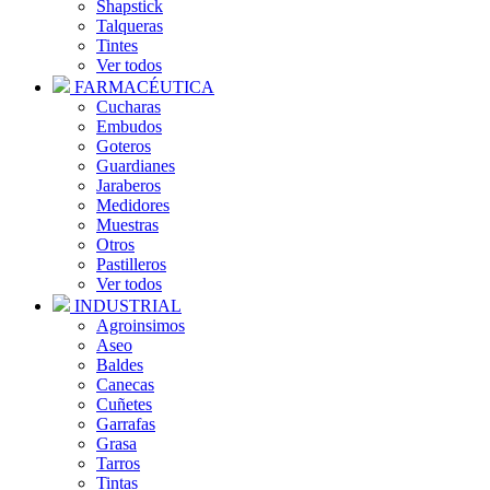
Shapstick
Talqueras
Tintes
Ver todos
FARMACÉUTICA
Cucharas
Embudos
Goteros
Guardianes
Jaraberos
Medidores
Muestras
Otros
Pastilleros
Ver todos
INDUSTRIAL
Agroinsimos
Aseo
Baldes
Canecas
Cuñetes
Garrafas
Grasa
Tarros
Tintas