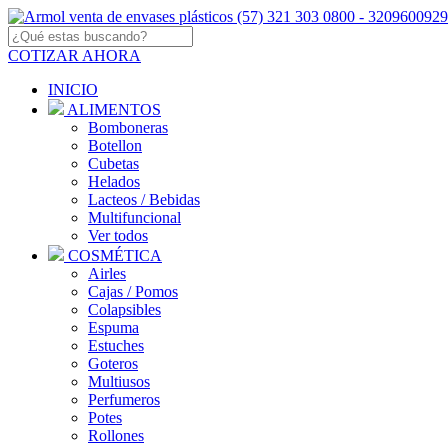
COTIZAR AHORA
INICIO
ALIMENTOS
Bomboneras
Botellon
Cubetas
Helados
Lacteos / Bebidas
Multifuncional
Ver todos
COSMÉTICA
Airles
Cajas / Pomos
Colapsibles
Espuma
Estuches
Goteros
Multiusos
Perfumeros
Potes
Rollones