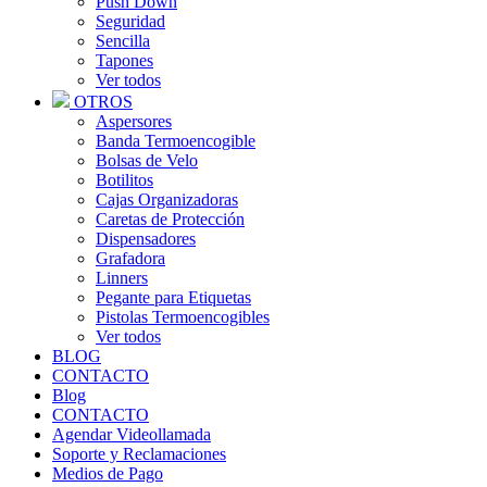
Push Down
Seguridad
Sencilla
Tapones
Ver todos
OTROS
Aspersores
Banda Termoencogible
Bolsas de Velo
Botilitos
Cajas Organizadoras
Caretas de Protección
Dispensadores
Grafadora
Linners
Pegante para Etiquetas
Pistolas Termoencogibles
Ver todos
BLOG
CONTACTO
Blog
CONTACTO
Agendar Videollamada
Soporte y Reclamaciones
Medios de Pago