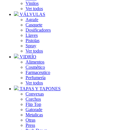
Vinilos
Ver todos
VÁLVULAS
Agrafe
Casquete
Dosificadores
Llaves
Pistolas
Spray
Ver todos
VIDRÍO
Alimentos
Cosmético
Farmaceutico
Perfumería
Ver todos
TAPAS Y TAPONES
Convexas
Corchos
Flip Top
Gatorade
Metalicas
Otras
Press