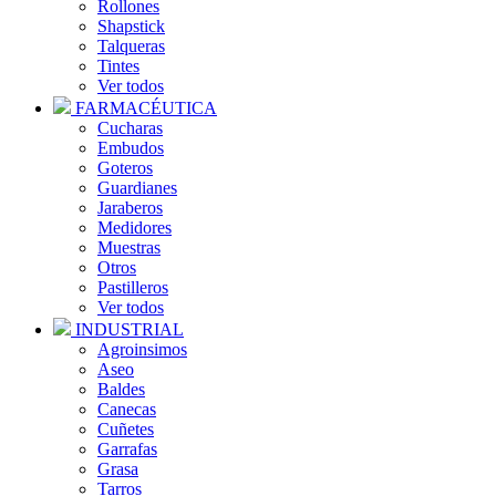
Rollones
Shapstick
Talqueras
Tintes
Ver todos
FARMACÉUTICA
Cucharas
Embudos
Goteros
Guardianes
Jaraberos
Medidores
Muestras
Otros
Pastilleros
Ver todos
INDUSTRIAL
Agroinsimos
Aseo
Baldes
Canecas
Cuñetes
Garrafas
Grasa
Tarros