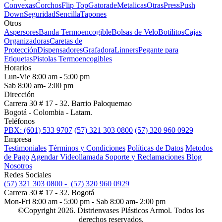
Convexas
Corchos
Flip Top
Gatorade
Metalicas
Otras
Press
Push
Down
Seguridad
Sencilla
Tapones
Otros
Aspersores
Banda Termoencogible
Bolsas de Velo
Botilitos
Cajas
Organizadoras
Caretas de
Protección
Dispensadores
Grafadora
Linners
Pegante para
Etiquetas
Pistolas Termoencogibles
Horarios
Lun-Vie 8:00 am - 5:00 pm
Sab 8:00 am- 2:00 pm
Dirección
Carrera 30 # 17 - 32. Barrio Paloquemao
Bogotá - Colombia - Latam.
Teléfonos
PBX: (601) 533 9707
(57) 321 303 0800
(57) 320 960 0929
Empresa
Testimoniales
Términos y Condiciones
Políticas de Datos
Metodos
de Pago
Agendar Videollamada
Soporte y Reclamaciones
Blog
Nosotros
Redes Sociales
(57) 321 303 0800 -
(57) 320 960 0929
Carrera 30 # 17 - 32. Bogotá
Mon-Fri 8:00 am - 5:00 pm - Sab 8:00 am- 2:00 pm
©Copyright 2026. Distrienvases Plásticos Armol. Todos los
derechos reservados.