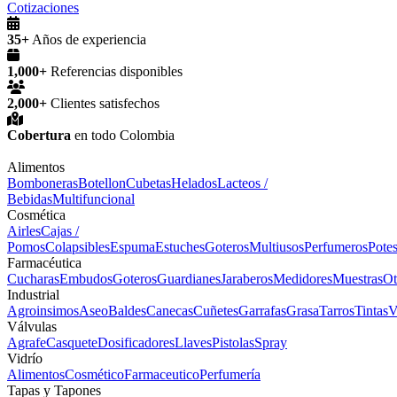
Cotizaciones
35+
Años de experiencia
1,000+
Referencias disponibles
2,000+
Clientes satisfechos
Cobertura
en todo Colombia
Alimentos
Bomboneras
Botellon
Cubetas
Helados
Lacteos /
Bebidas
Multifuncional
Cosmética
Airles
Cajas /
Pomos
Colapsibles
Espuma
Estuches
Goteros
Multiusos
Perfumeros
Pote
Farmacéutica
Cucharas
Embudos
Goteros
Guardianes
Jaraberos
Medidores
Muestras
Ot
Industrial
Agroinsimos
Aseo
Baldes
Canecas
Cuñetes
Garrafas
Grasa
Tarros
Tintas
V
Válvulas
Agrafe
Casquete
Dosificadores
Llaves
Pistolas
Spray
Vidrío
Alimentos
Cosmético
Farmaceutico
Perfumería
Tapas y Tapones