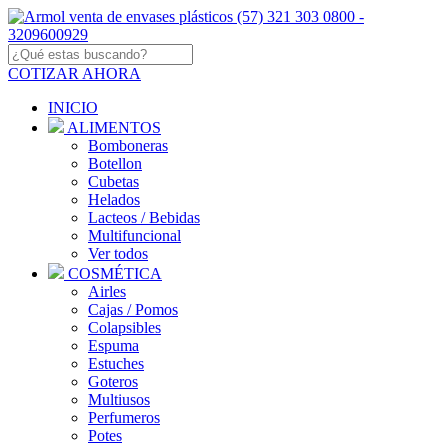
COTIZAR AHORA
INICIO
ALIMENTOS
Bomboneras
Botellon
Cubetas
Helados
Lacteos / Bebidas
Multifuncional
Ver todos
COSMÉTICA
Airles
Cajas / Pomos
Colapsibles
Espuma
Estuches
Goteros
Multiusos
Perfumeros
Potes