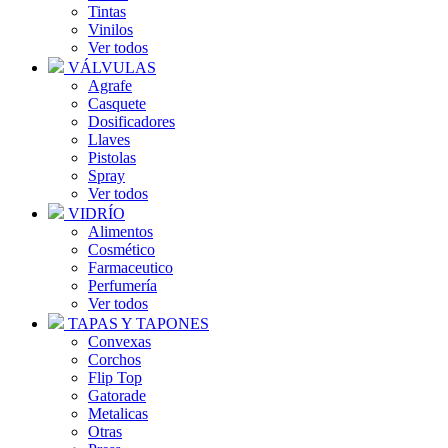
Tintas
Vinilos
Ver todos
VÁLVULAS
Agrafe
Casquete
Dosificadores
Llaves
Pistolas
Spray
Ver todos
VIDRÍO
Alimentos
Cosmético
Farmaceutico
Perfumería
Ver todos
TAPAS Y TAPONES
Convexas
Corchos
Flip Top
Gatorade
Metalicas
Otras