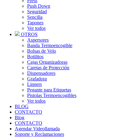
Press
Push Down
Seguridad
Sencilla
Tapones
Ver todos
OTROS
Aspersores
Banda Termoencogible
Bolsas de Velo
Botilitos
Cajas Organizadoras
Caretas de Protección
Dispensadores
Grafadora
Linners
Pegante para Etiquetas
Pistolas Termoencogibles
Ver todos
BLOG
CONTACTO
Blog
CONTACTO
Agendar Videollamada
Soporte y Reclamaciones