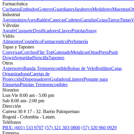
Farmacéutica
Cucharas
Embudos
Goteros
Guardianes
Jaraberos
Medidores
Muestras
Ot
Industrial
Agroinsimos
Aseo
Baldes
Canecas
Cuñetes
Garrafas
Grasa
Tarros
Tintas
V
Válvulas
Agrafe
Casquete
Dosificadores
Llaves
Pistolas
Spray
Vidrío
Alimentos
Cosmético
Farmaceutico
Perfumería
Tapas y Tapones
Convexas
Corchos
Flip Top
Gatorade
Metalicas
Otras
Press
Push
Down
Seguridad
Sencilla
Tapones
Otros
Aspersores
Banda Termoencogible
Bolsas de Velo
Botilitos
Cajas
Organizadoras
Caretas de
Protección
Dispensadores
Grafadora
Linners
Pegante para
Etiquetas
Pistolas Termoencogibles
Horarios
Lun-Vie 8:00 am - 5:00 pm
Sab 8:00 am- 2:00 pm
Dirección
Carrera 30 # 17 - 32. Barrio Paloquemao
Bogotá - Colombia - Latam.
Teléfonos
PBX: (601) 533 9707
(57) 321 303 0800
(57) 320 960 0929
Empresa