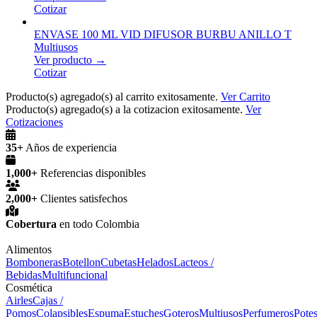
Cotizar
ENVASE 100 ML VID DIFUSOR BURBU ANILLO T
Multiusos
Ver producto →
Cotizar
Producto(s) agregado(s) al carrito exitosamente.
Ver Carrito
Producto(s) agregado(s) a la cotizacion exitosamente.
Ver
Cotizaciones
35+
Años de experiencia
1,000+
Referencias disponibles
2,000+
Clientes satisfechos
Cobertura
en todo Colombia
Alimentos
Bomboneras
Botellon
Cubetas
Helados
Lacteos /
Bebidas
Multifuncional
Cosmética
Airles
Cajas /
Pomos
Colapsibles
Espuma
Estuches
Goteros
Multiusos
Perfumeros
Pote