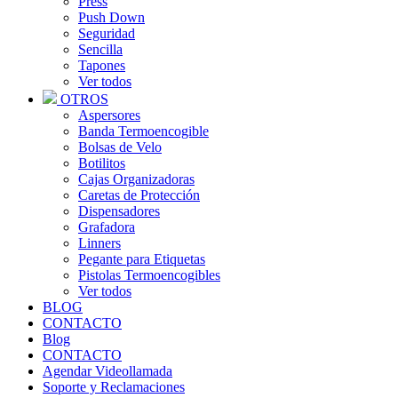
Press
Push Down
Seguridad
Sencilla
Tapones
Ver todos
OTROS
Aspersores
Banda Termoencogible
Bolsas de Velo
Botilitos
Cajas Organizadoras
Caretas de Protección
Dispensadores
Grafadora
Linners
Pegante para Etiquetas
Pistolas Termoencogibles
Ver todos
BLOG
CONTACTO
Blog
CONTACTO
Agendar Videollamada
Soporte y Reclamaciones