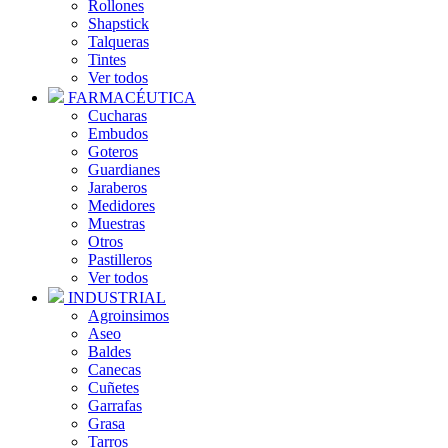
Rollones
Shapstick
Talqueras
Tintes
Ver todos
FARMACÉUTICA
Cucharas
Embudos
Goteros
Guardianes
Jaraberos
Medidores
Muestras
Otros
Pastilleros
Ver todos
INDUSTRIAL
Agroinsimos
Aseo
Baldes
Canecas
Cuñetes
Garrafas
Grasa
Tarros