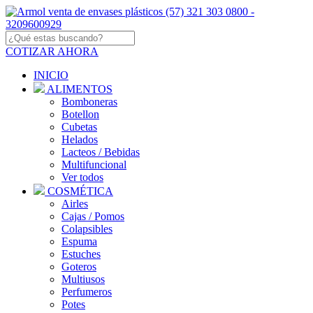
COTIZAR AHORA
INICIO
ALIMENTOS
Bomboneras
Botellon
Cubetas
Helados
Lacteos / Bebidas
Multifuncional
Ver todos
COSMÉTICA
Airles
Cajas / Pomos
Colapsibles
Espuma
Estuches
Goteros
Multiusos
Perfumeros
Potes