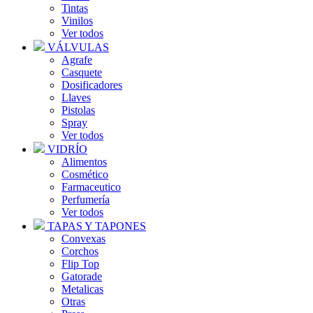
Tintas
Vinilos
Ver todos
VÁLVULAS
Agrafe
Casquete
Dosificadores
Llaves
Pistolas
Spray
Ver todos
VIDRÍO
Alimentos
Cosmético
Farmaceutico
Perfumería
Ver todos
TAPAS Y TAPONES
Convexas
Corchos
Flip Top
Gatorade
Metalicas
Otras