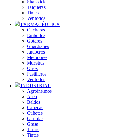
Shapstick
Talqueras
Tintes
Ver todos
FARMACÉUTICA
Cucharas
Embudos
Goteros
Guardianes
Jaraberos
Medidores
Muestras
Otros
Pastilleros
Ver todos
INDUSTRIAL
Agroinsimos
Aseo
Baldes
Canecas
Cuñetes
Garrafas
Grasa
Tarros
Tintas