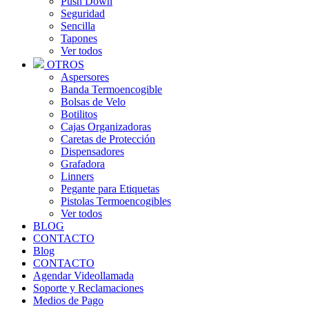
Push Down
Seguridad
Sencilla
Tapones
Ver todos
OTROS
Aspersores
Banda Termoencogible
Bolsas de Velo
Botilitos
Cajas Organizadoras
Caretas de Protección
Dispensadores
Grafadora
Linners
Pegante para Etiquetas
Pistolas Termoencogibles
Ver todos
BLOG
CONTACTO
Blog
CONTACTO
Agendar Videollamada
Soporte y Reclamaciones
Medios de Pago