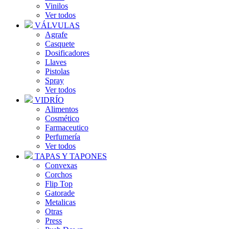
Vinilos
Ver todos
VÁLVULAS
Agrafe
Casquete
Dosificadores
Llaves
Pistolas
Spray
Ver todos
VIDRÍO
Alimentos
Cosmético
Farmaceutico
Perfumería
Ver todos
TAPAS Y TAPONES
Convexas
Corchos
Flip Top
Gatorade
Metalicas
Otras
Press