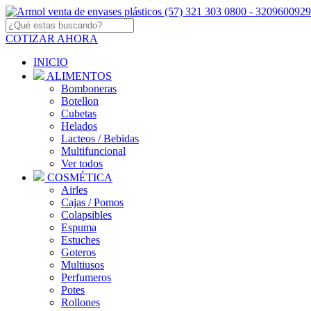
COTIZAR AHORA
INICIO
ALIMENTOS
Bomboneras
Botellon
Cubetas
Helados
Lacteos / Bebidas
Multifuncional
Ver todos
COSMÉTICA
Airles
Cajas / Pomos
Colapsibles
Espuma
Estuches
Goteros
Multiusos
Perfumeros
Potes
Rollones