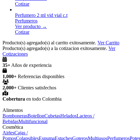
Cotizar
Perfumero 2 ml vid vial c.t
Perfumeros
Ver producto →
Cotizar
Producto(s) agregado(s) al carrito exitosamente.
Ver Carrito
Producto(s) agregado(s) a la cotizacion exitosamente.
Ver
Cotizaciones
35+
Años de experiencia
1,000+
Referencias disponibles
2,000+
Clientes satisfechos
Cobertura
en todo Colombia
Alimentos
Bomboneras
Botellon
Cubetas
Helados
Lacteos /
Bebidas
Multifuncional
Cosmética
Airles
Cajas /
Pomos
Colapsibles
Espuma
Estuches
Goteros
Multiusos
Perfumeros
Pote