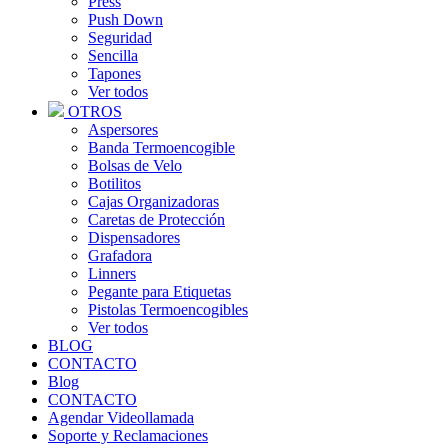
Press
Push Down
Seguridad
Sencilla
Tapones
Ver todos
OTROS
Aspersores
Banda Termoencogible
Bolsas de Velo
Botilitos
Cajas Organizadoras
Caretas de Protección
Dispensadores
Grafadora
Linners
Pegante para Etiquetas
Pistolas Termoencogibles
Ver todos
BLOG
CONTACTO
Blog
CONTACTO
Agendar Videollamada
Soporte y Reclamaciones