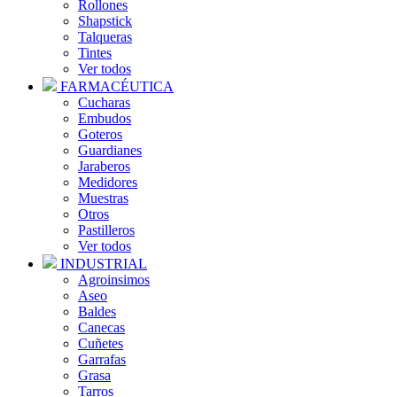
Rollones
Shapstick
Talqueras
Tintes
Ver todos
FARMACÉUTICA
Cucharas
Embudos
Goteros
Guardianes
Jaraberos
Medidores
Muestras
Otros
Pastilleros
Ver todos
INDUSTRIAL
Agroinsimos
Aseo
Baldes
Canecas
Cuñetes
Garrafas
Grasa
Tarros