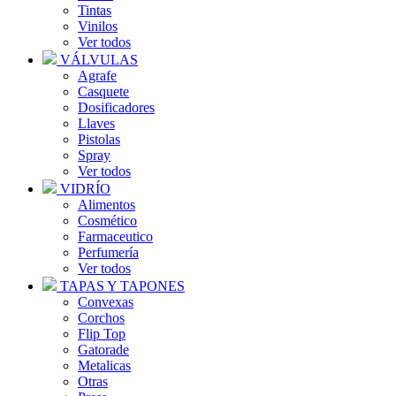
Tintas
Vinilos
Ver todos
VÁLVULAS
Agrafe
Casquete
Dosificadores
Llaves
Pistolas
Spray
Ver todos
VIDRÍO
Alimentos
Cosmético
Farmaceutico
Perfumería
Ver todos
TAPAS Y TAPONES
Convexas
Corchos
Flip Top
Gatorade
Metalicas
Otras