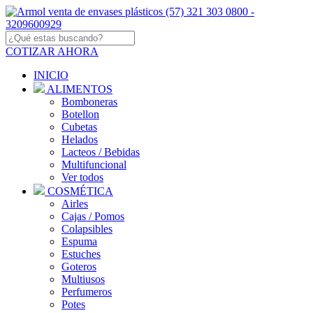
COTIZAR AHORA
INICIO
ALIMENTOS
Bomboneras
Botellon
Cubetas
Helados
Lacteos / Bebidas
Multifuncional
Ver todos
COSMÉTICA
Airles
Cajas / Pomos
Colapsibles
Espuma
Estuches
Goteros
Multiusos
Perfumeros
Potes