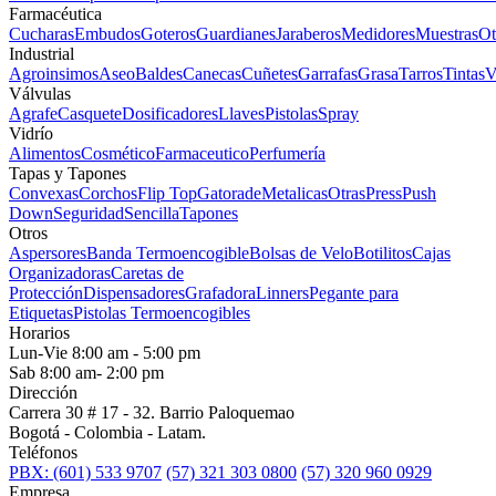
Farmacéutica
Cucharas
Embudos
Goteros
Guardianes
Jaraberos
Medidores
Muestras
Ot
Industrial
Agroinsimos
Aseo
Baldes
Canecas
Cuñetes
Garrafas
Grasa
Tarros
Tintas
V
Válvulas
Agrafe
Casquete
Dosificadores
Llaves
Pistolas
Spray
Vidrío
Alimentos
Cosmético
Farmaceutico
Perfumería
Tapas y Tapones
Convexas
Corchos
Flip Top
Gatorade
Metalicas
Otras
Press
Push
Down
Seguridad
Sencilla
Tapones
Otros
Aspersores
Banda Termoencogible
Bolsas de Velo
Botilitos
Cajas
Organizadoras
Caretas de
Protección
Dispensadores
Grafadora
Linners
Pegante para
Etiquetas
Pistolas Termoencogibles
Horarios
Lun-Vie 8:00 am - 5:00 pm
Sab 8:00 am- 2:00 pm
Dirección
Carrera 30 # 17 - 32. Barrio Paloquemao
Bogotá - Colombia - Latam.
Teléfonos
PBX: (601) 533 9707
(57) 321 303 0800
(57) 320 960 0929
Empresa