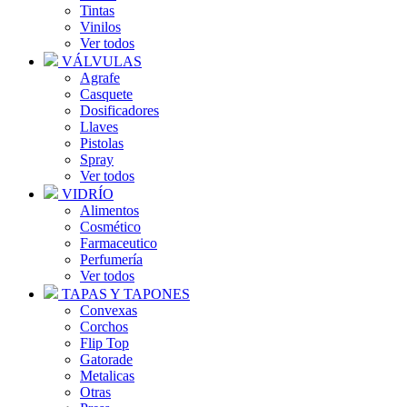
Tintas
Vinilos
Ver todos
VÁLVULAS
Agrafe
Casquete
Dosificadores
Llaves
Pistolas
Spray
Ver todos
VIDRÍO
Alimentos
Cosmético
Farmaceutico
Perfumería
Ver todos
TAPAS Y TAPONES
Convexas
Corchos
Flip Top
Gatorade
Metalicas
Otras