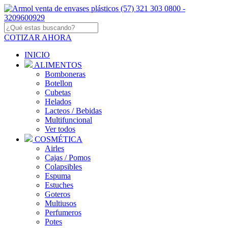
COTIZAR AHORA
INICIO
ALIMENTOS
Bomboneras
Botellon
Cubetas
Helados
Lacteos / Bebidas
Multifuncional
Ver todos
COSMÉTICA
Airles
Cajas / Pomos
Colapsibles
Espuma
Estuches
Goteros
Multiusos
Perfumeros
Potes