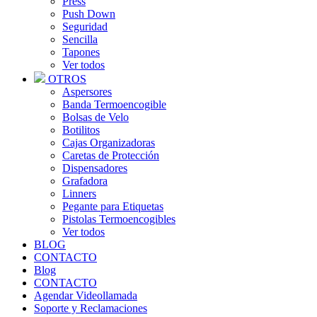
Press
Push Down
Seguridad
Sencilla
Tapones
Ver todos
OTROS
Aspersores
Banda Termoencogible
Bolsas de Velo
Botilitos
Cajas Organizadoras
Caretas de Protección
Dispensadores
Grafadora
Linners
Pegante para Etiquetas
Pistolas Termoencogibles
Ver todos
BLOG
CONTACTO
Blog
CONTACTO
Agendar Videollamada
Soporte y Reclamaciones