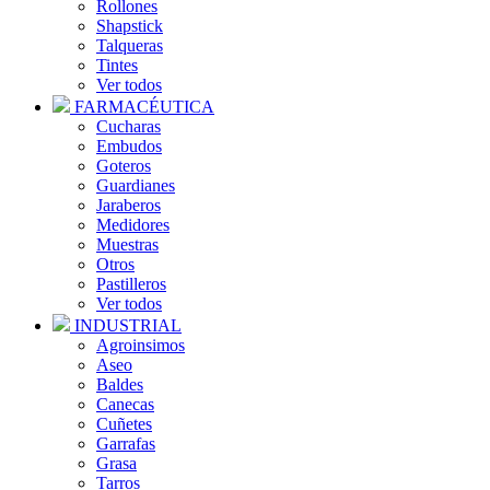
Rollones
Shapstick
Talqueras
Tintes
Ver todos
FARMACÉUTICA
Cucharas
Embudos
Goteros
Guardianes
Jaraberos
Medidores
Muestras
Otros
Pastilleros
Ver todos
INDUSTRIAL
Agroinsimos
Aseo
Baldes
Canecas
Cuñetes
Garrafas
Grasa
Tarros