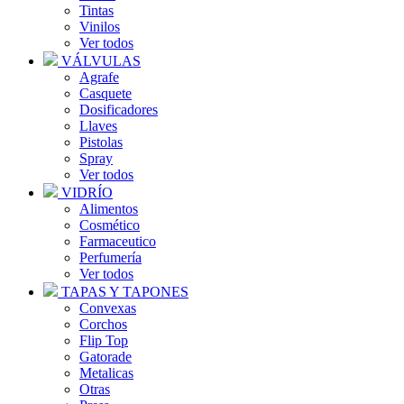
Tintas
Vinilos
Ver todos
VÁLVULAS
Agrafe
Casquete
Dosificadores
Llaves
Pistolas
Spray
Ver todos
VIDRÍO
Alimentos
Cosmético
Farmaceutico
Perfumería
Ver todos
TAPAS Y TAPONES
Convexas
Corchos
Flip Top
Gatorade
Metalicas
Otras