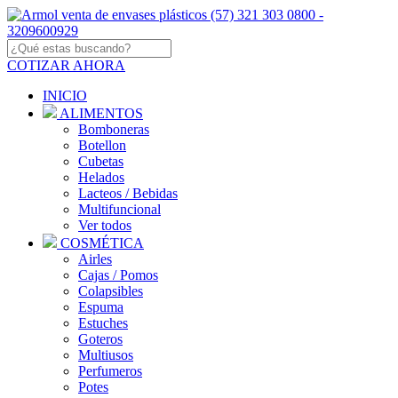
COTIZAR AHORA
INICIO
ALIMENTOS
Bomboneras
Botellon
Cubetas
Helados
Lacteos / Bebidas
Multifuncional
Ver todos
COSMÉTICA
Airles
Cajas / Pomos
Colapsibles
Espuma
Estuches
Goteros
Multiusos
Perfumeros
Potes