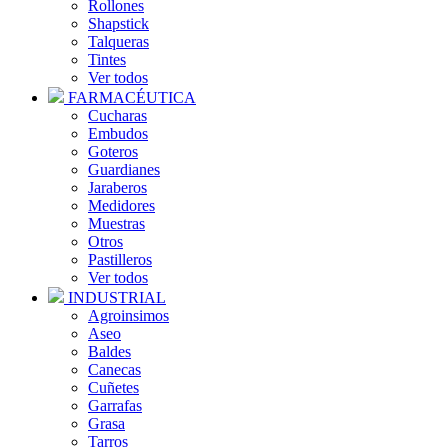
Rollones
Shapstick
Talqueras
Tintes
Ver todos
FARMACÉUTICA
Cucharas
Embudos
Goteros
Guardianes
Jaraberos
Medidores
Muestras
Otros
Pastilleros
Ver todos
INDUSTRIAL
Agroinsimos
Aseo
Baldes
Canecas
Cuñetes
Garrafas
Grasa
Tarros