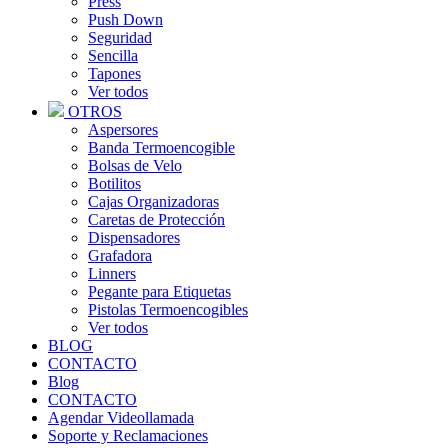
Press
Push Down
Seguridad
Sencilla
Tapones
Ver todos
OTROS
Aspersores
Banda Termoencogible
Bolsas de Velo
Botilitos
Cajas Organizadoras
Caretas de Protección
Dispensadores
Grafadora
Linners
Pegante para Etiquetas
Pistolas Termoencogibles
Ver todos
BLOG
CONTACTO
Blog
CONTACTO
Agendar Videollamada
Soporte y Reclamaciones