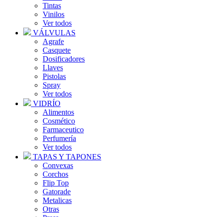
Tintas
Vinilos
Ver todos
VÁLVULAS
Agrafe
Casquete
Dosificadores
Llaves
Pistolas
Spray
Ver todos
VIDRÍO
Alimentos
Cosmético
Farmaceutico
Perfumería
Ver todos
TAPAS Y TAPONES
Convexas
Corchos
Flip Top
Gatorade
Metalicas
Otras