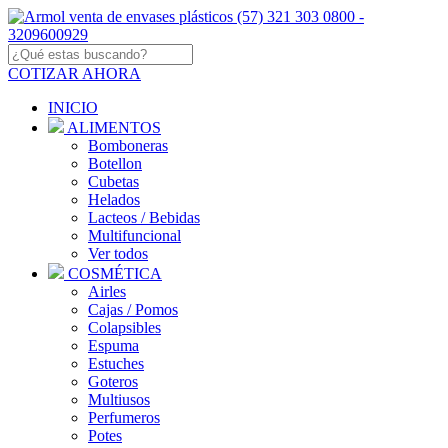
COTIZAR AHORA
INICIO
ALIMENTOS
Bomboneras
Botellon
Cubetas
Helados
Lacteos / Bebidas
Multifuncional
Ver todos
COSMÉTICA
Airles
Cajas / Pomos
Colapsibles
Espuma
Estuches
Goteros
Multiusos
Perfumeros
Potes