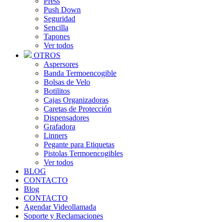
Press
Push Down
Seguridad
Sencilla
Tapones
Ver todos
OTROS
Aspersores
Banda Termoencogible
Bolsas de Velo
Botilitos
Cajas Organizadoras
Caretas de Protección
Dispensadores
Grafadora
Linners
Pegante para Etiquetas
Pistolas Termoencogibles
Ver todos
BLOG
CONTACTO
Blog
CONTACTO
Agendar Videollamada
Soporte y Reclamaciones