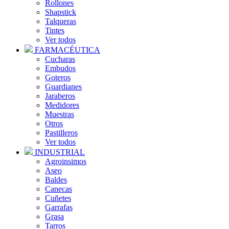
Rollones
Shapstick
Talqueras
Tintes
Ver todos
FARMACÉUTICA
Cucharas
Embudos
Goteros
Guardianes
Jaraberos
Medidores
Muestras
Otros
Pastilleros
Ver todos
INDUSTRIAL
Agroinsimos
Aseo
Baldes
Canecas
Cuñetes
Garrafas
Grasa
Tarros