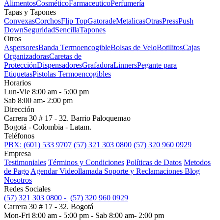
Alimentos
Cosmético
Farmaceutico
Perfumería
Tapas y Tapones
Convexas
Corchos
Flip Top
Gatorade
Metalicas
Otras
Press
Push
Down
Seguridad
Sencilla
Tapones
Otros
Aspersores
Banda Termoencogible
Bolsas de Velo
Botilitos
Cajas
Organizadoras
Caretas de
Protección
Dispensadores
Grafadora
Linners
Pegante para
Etiquetas
Pistolas Termoencogibles
Horarios
Lun-Vie 8:00 am - 5:00 pm
Sab 8:00 am- 2:00 pm
Dirección
Carrera 30 # 17 - 32. Barrio Paloquemao
Bogotá - Colombia - Latam.
Teléfonos
PBX: (601) 533 9707
(57) 321 303 0800
(57) 320 960 0929
Empresa
Testimoniales
Términos y Condiciones
Políticas de Datos
Metodos
de Pago
Agendar Videollamada
Soporte y Reclamaciones
Blog
Nosotros
Redes Sociales
(57) 321 303 0800 -
(57) 320 960 0929
Carrera 30 # 17 - 32. Bogotá
Mon-Fri 8:00 am - 5:00 pm - Sab 8:00 am- 2:00 pm