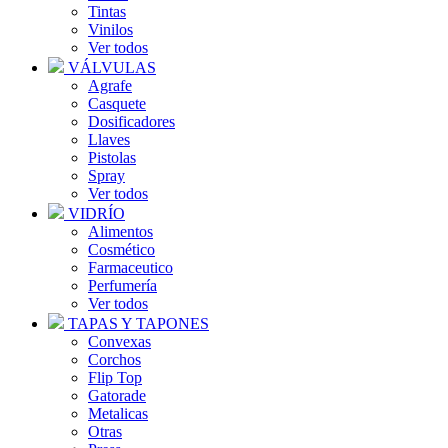
Tintas
Vinilos
Ver todos
VÁLVULAS
Agrafe
Casquete
Dosificadores
Llaves
Pistolas
Spray
Ver todos
VIDRÍO
Alimentos
Cosmético
Farmaceutico
Perfumería
Ver todos
TAPAS Y TAPONES
Convexas
Corchos
Flip Top
Gatorade
Metalicas
Otras