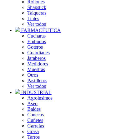
Rollones
Shapstick
Talqueras
Tintes
Ver todos
FARMACÉUTICA
Cucharas
Embudos
Goteros
Guardianes
Jaraberos
Medidores
Muestras
Otros
Pastilleros
Ver todos
INDUSTRIAL
Agroinsimos
Aseo
Baldes
Canecas
Cuñetes
Garrafas
Grasa
Tarros