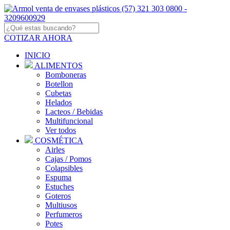
COTIZAR AHORA
INICIO
ALIMENTOS
Bomboneras
Botellon
Cubetas
Helados
Lacteos / Bebidas
Multifuncional
Ver todos
COSMÉTICA
Airles
Cajas / Pomos
Colapsibles
Espuma
Estuches
Goteros
Multiusos
Perfumeros
Potes