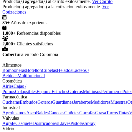
Producto(s) agregado(s) al carrito exitosamente.
Ver Carrito
Producto(s) agregado(s) a la cotizacion exitosamente.
Ver
Cotizaciones
35+
Años de experiencia
1,000+
Referencias disponibles
2,000+
Clientes satisfechos
Cobertura
en todo Colombia
Alimentos
Bomboneras
Botellon
Cubetas
Helados
Lacteos /
Bebidas
Multifuncional
Cosmética
Airles
Cajas /
Pomos
Colapsibles
Espuma
Estuches
Goteros
Multiusos
Perfumeros
Pote
Farmacéutica
Cucharas
Embudos
Goteros
Guardianes
Jaraberos
Medidores
Muestras
Ot
Industrial
Agroinsimos
Aseo
Baldes
Canecas
Cuñetes
Garrafas
Grasa
Tarros
Tintas
V
Válvulas
Agrafe
Casquete
Dosificadores
Llaves
Pistolas
Spray
Vidrío