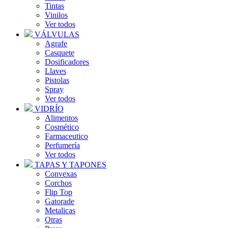
Tintas
Vinilos
Ver todos
VÁLVULAS
Agrafe
Casquete
Dosificadores
Llaves
Pistolas
Spray
Ver todos
VIDRÍO
Alimentos
Cosmético
Farmaceutico
Perfumería
Ver todos
TAPAS Y TAPONES
Convexas
Corchos
Flip Top
Gatorade
Metalicas
Otras