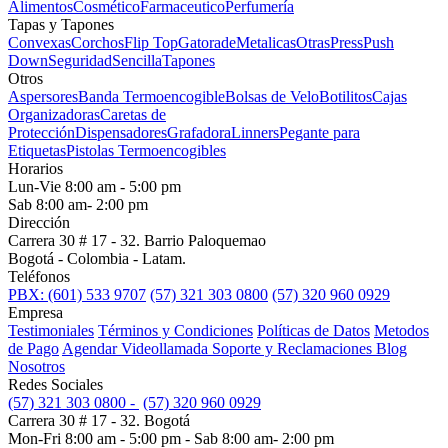
Alimentos
Cosmético
Farmaceutico
Perfumería
Tapas y Tapones
Convexas
Corchos
Flip Top
Gatorade
Metalicas
Otras
Press
Push
Down
Seguridad
Sencilla
Tapones
Otros
Aspersores
Banda Termoencogible
Bolsas de Velo
Botilitos
Cajas
Organizadoras
Caretas de
Protección
Dispensadores
Grafadora
Linners
Pegante para
Etiquetas
Pistolas Termoencogibles
Horarios
Lun-Vie 8:00 am - 5:00 pm
Sab 8:00 am- 2:00 pm
Dirección
Carrera 30 # 17 - 32. Barrio Paloquemao
Bogotá - Colombia - Latam.
Teléfonos
PBX: (601) 533 9707
(57) 321 303 0800
(57) 320 960 0929
Empresa
Testimoniales
Términos y Condiciones
Políticas de Datos
Metodos
de Pago
Agendar Videollamada
Soporte y Reclamaciones
Blog
Nosotros
Redes Sociales
(57) 321 303 0800 -
(57) 320 960 0929
Carrera 30 # 17 - 32. Bogotá
Mon-Fri 8:00 am - 5:00 pm - Sab 8:00 am- 2:00 pm