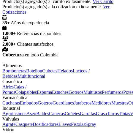
Producto(s) agregado(s) al carrito exitosamente.
Ver Carrito
Producto(s) agregado(s) a la cotizacion exitosamente.
Ver
Cotizaciones
35+
Años de experiencia
1,000+
Referencias disponibles
2,000+
Clientes satisfechos
Cobertura
en todo Colombia
Alimentos
Bomboneras
Botellon
Cubetas
Helados
Lacteos /
Bebidas
Multifuncional
Cosmética
Airles
Cajas /
Pomos
Colapsibles
Espuma
Estuches
Goteros
Multiusos
Perfumeros
Pote
Farmacéutica
Cucharas
Embudos
Goteros
Guardianes
Jaraberos
Medidores
Muestras
Ot
Industrial
Agroinsimos
Aseo
Baldes
Canecas
Cuñetes
Garrafas
Grasa
Tarros
Tintas
V
Válvulas
Agrafe
Casquete
Dosificadores
Llaves
Pistolas
Spray
Vidrío