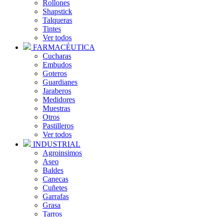
Rollones
Shapstick
Talqueras
Tintes
Ver todos
FARMACÉUTICA
Cucharas
Embudos
Goteros
Guardianes
Jaraberos
Medidores
Muestras
Otros
Pastilleros
Ver todos
INDUSTRIAL
Agroinsimos
Aseo
Baldes
Canecas
Cuñetes
Garrafas
Grasa
Tarros