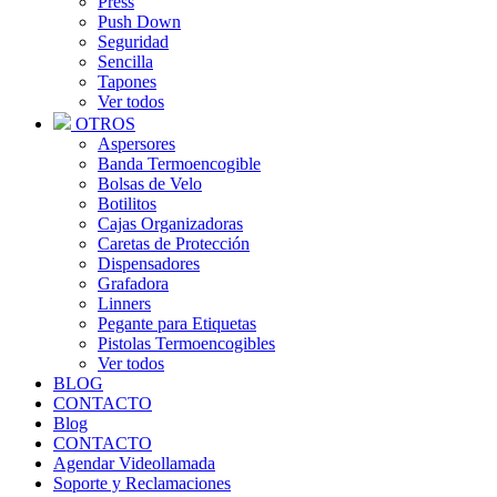
Press
Push Down
Seguridad
Sencilla
Tapones
Ver todos
OTROS
Aspersores
Banda Termoencogible
Bolsas de Velo
Botilitos
Cajas Organizadoras
Caretas de Protección
Dispensadores
Grafadora
Linners
Pegante para Etiquetas
Pistolas Termoencogibles
Ver todos
BLOG
CONTACTO
Blog
CONTACTO
Agendar Videollamada
Soporte y Reclamaciones