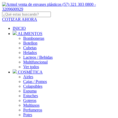
COTIZAR AHORA
INICIO
ALIMENTOS
Bomboneras
Botellon
Cubetas
Helados
Lacteos / Bebidas
Multifuncional
Ver todos
COSMÉTICA
Airles
Cajas / Pomos
Colapsibles
Espuma
Estuches
Goteros
Multiusos
Perfumeros
Potes