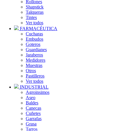
Rollones
Shapstick
Talqueras
Tintes
Ver todos
FARMACÉUTICA
Cucharas
Embudos
Goteros
Guardianes
Jaraberos
Medidores
Muestras
Otros
Pastilleros
Ver todos
INDUSTRIAL
Agroinsimos
Aseo
Baldes
Canecas
Cuñetes
Garrafas
Grasa
Tarros