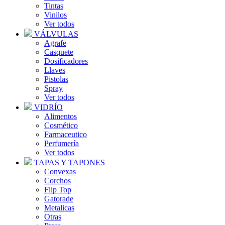
Tintas
Vinilos
Ver todos
VÁLVULAS
Agrafe
Casquete
Dosificadores
Llaves
Pistolas
Spray
Ver todos
VIDRÍO
Alimentos
Cosmético
Farmaceutico
Perfumería
Ver todos
TAPAS Y TAPONES
Convexas
Corchos
Flip Top
Gatorade
Metalicas
Otras