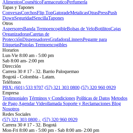
Alimentos
Cosmético
Farmaceutico
Perfumería
Tapas y Tapones
Convexas
Corchos
Flip Top
Gatorade
Metalicas
Otras
Press
Push
Down
Seguridad
Sencilla
Tapones
Otros
Aspersores
Banda Termoencogible
Bolsas de Velo
Botilitos
Cajas
Organizadoras
Caretas de
Protección
Dispensadores
Grafadora
Linners
Pegante para
Etiquetas
Pistolas Termoencogibles
Horarios
Lun-Vie 8:00 am - 5:00 pm
Sab 8:00 am- 2:00 pm
Dirección
Carrera 30 # 17 - 32. Barrio Paloquemao
Bogotá - Colombia - Latam.
Teléfonos
PBX: (601) 533 9707
(57) 321 303 0800
(57) 320 960 0929
Empresa
Testimoniales
Términos y Condiciones
Políticas de Datos
Metodos
de Pago
Agendar Videollamada
Soporte y Reclamaciones
Blog
Nosotros
Redes Sociales
(57) 321 303 0800 -
(57) 320 960 0929
Carrera 30 # 17 - 32. Bogotá
Mon-Fri 8:00 am - 5:00 pm - Sab 8:00 am- 2:00 pm