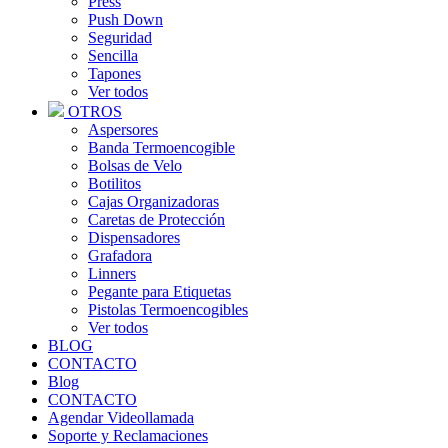
Press
Push Down
Seguridad
Sencilla
Tapones
Ver todos
OTROS
Aspersores
Banda Termoencogible
Bolsas de Velo
Botilitos
Cajas Organizadoras
Caretas de Protección
Dispensadores
Grafadora
Linners
Pegante para Etiquetas
Pistolas Termoencogibles
Ver todos
BLOG
CONTACTO
Blog
CONTACTO
Agendar Videollamada
Soporte y Reclamaciones