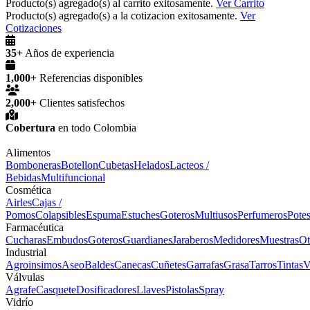
Producto(s) agregado(s) al carrito exitosamente.
Ver Carrito
Producto(s) agregado(s) a la cotizacion exitosamente.
Ver
Cotizaciones
35+
Años de experiencia
1,000+
Referencias disponibles
2,000+
Clientes satisfechos
Cobertura
en todo Colombia
Alimentos
Bomboneras
Botellon
Cubetas
Helados
Lacteos /
Bebidas
Multifuncional
Cosmética
Airles
Cajas /
Pomos
Colapsibles
Espuma
Estuches
Goteros
Multiusos
Perfumeros
Pote
Farmacéutica
Cucharas
Embudos
Goteros
Guardianes
Jaraberos
Medidores
Muestras
Ot
Industrial
Agroinsimos
Aseo
Baldes
Canecas
Cuñetes
Garrafas
Grasa
Tarros
Tintas
V
Válvulas
Agrafe
Casquete
Dosificadores
Llaves
Pistolas
Spray
Vidrío