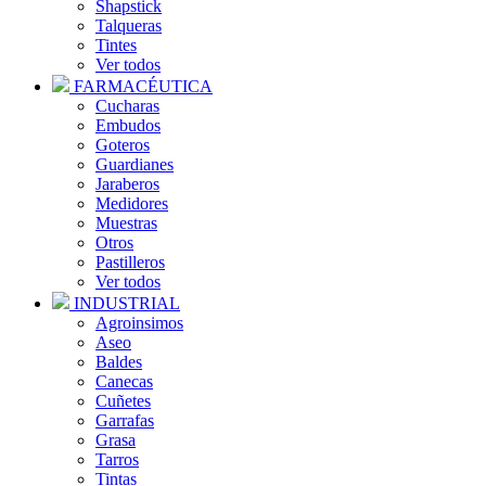
Shapstick
Talqueras
Tintes
Ver todos
FARMACÉUTICA
Cucharas
Embudos
Goteros
Guardianes
Jaraberos
Medidores
Muestras
Otros
Pastilleros
Ver todos
INDUSTRIAL
Agroinsimos
Aseo
Baldes
Canecas
Cuñetes
Garrafas
Grasa
Tarros
Tintas