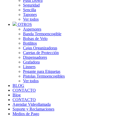
Push Down
Seguridad
Sencilla
Tapones
Ver todos
OTROS
Aspersores
Banda Termoencogible
Bolsas de Velo
Botilitos
Cajas Organizadoras
Caretas de Protección
Dispensadores
Grafadora
Linners
Pegante para Etiquetas
Pistolas Termoencogibles
Ver todos
BLOG
CONTACTO
Blog
CONTACTO
Agendar Videollamada
Soporte y Reclamaciones
Medios de Pago