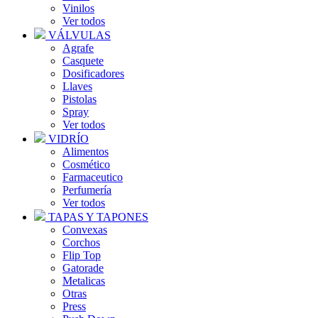
Vinilos
Ver todos
VÁLVULAS
Agrafe
Casquete
Dosificadores
Llaves
Pistolas
Spray
Ver todos
VIDRÍO
Alimentos
Cosmético
Farmaceutico
Perfumería
Ver todos
TAPAS Y TAPONES
Convexas
Corchos
Flip Top
Gatorade
Metalicas
Otras
Press