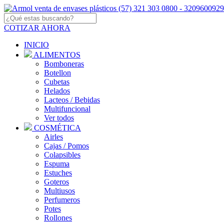
COTIZAR AHORA
INICIO
ALIMENTOS
Bomboneras
Botellon
Cubetas
Helados
Lacteos / Bebidas
Multifuncional
Ver todos
COSMÉTICA
Airles
Cajas / Pomos
Colapsibles
Espuma
Estuches
Goteros
Multiusos
Perfumeros
Potes
Rollones